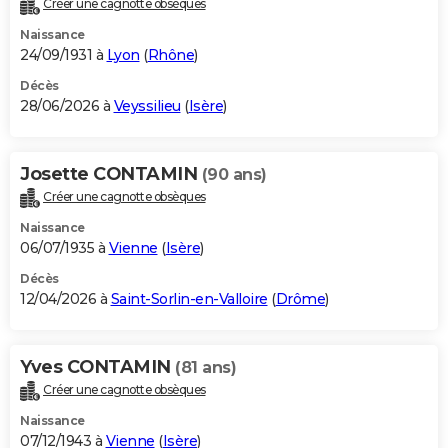
Créer une cagnotte obsèques
City break
Voyage de noces
Climat
Destinations
Voyage nature
Forum
+
PHOTO
Naissance
24/09/1931 à
Lyon
(
Rhône
)
GUIDES D'ACHAT
Décès
28/06/2026 à
Veyssilieu
(
Isère
)
BONS PLANS
CARTE DE VOEUX
Josette CONTAMIN
(90 ans)
Carte Bonne année
Carte Pâques
Carte de Noël
Carte Saint-Valentin
Carte d'anniversaire
DICTIONNAIRE
Créer une cagnotte obsèques
Biographies
Expressions
Dictionnaire
Citations
Proverbes
PROGRAMME TV
Naissance
06/07/1935 à
Vienne
(
Isère
)
COPAINS D'AVANT
Décès
12/04/2026 à
Saint-Sorlin-en-Valloire
(
Drôme
)
Se connecter
Collèges
Universités
Service militaire
S'inscrire
Lycées
Primaires
Entreprises
Avis de recherche
AVIS DE DÉCÈS
FORUM
Yves CONTAMIN
(81 ans)
Lifestyle
Sport
Television
Cinema
Bricolage
Culture
Auto
Voyage
Créer une cagnotte obsèques
Naissance
07/12/1943 à
Vienne
(
Isère
)