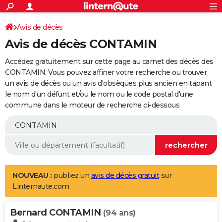
ACTUALITÉS
Connexion
S'inscrire
Avis de décès
Rechercher
Société
Education
Villes
Politique
Faits Divers
Monde
+
SPORT
Avis de décès CONTAMIN
Football
Cyclisme
Forum
Coupe du monde 2026
Tennis
Rugby
CULTURE
Accédez gratuitement sur cette page au carnet des décès des
TNT
Cinéma
Musique
Programme TV
Streaming
Sorties cinéma
+
CONTAMIN. Vous pouvez affiner votre recherche ou trouver
FINANCE
un avis de décès ou un avis d'obsèques plus ancien en tapant
Impôts
Immobilier
Banque
Crédit
Retraite
Epargne
Risques naturels par ville
Assurance
AUTO
le nom d'un défunt et/ou le nom ou le code postal d'une
commune dans le moteur de recherche ci-dessous.
Réserver un essai
Berlines
Forum auto
Essais
Citadines
SUV
+
HIGH-TECH
Meilleur smartphone
Ordinateurs
Guide high-tech
Mobiles
Internet
Jeux vidéo
+
BRICOLAGE
Aménagement intérieur
Cuisine
Jardinage
+
Forum
Extérieur
Salle de bains
Rangement
WEEK-END
Escapades
Expositions
Week-end nature
Guides de France
Patrimoine
Musées
+
LIFESTYLE
NOUVEAU :
publiez un
avis de décès gratuit
sur
Linternaute.com
Bien-être
Mode
+
Art de vivre
Loisirs
Modes de vie
SANTE
Bernard CONTAMIN
Guide de la santé
Médicaments
+
Alimentation
Maladies
Sommeil
(94 ans)
VOYAGE