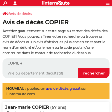
ACTUALITÉS
Connexion
S'inscrire
Avis de décès
Rechercher
Société
Education
Villes
Politique
Faits Divers
Monde
+
SPORT
Avis de décès COPIER
Football
Cyclisme
Forum
Coupe du monde 2026
Tennis
Rugby
CULTURE
Accédez gratuitement sur cette page au carnet des décès des
TNT
Cinéma
Musique
Programme TV
Streaming
Sorties cinéma
+
COPIER. Vous pouvez affiner votre recherche ou trouver un
FINANCE
avis de décès ou un avis d'obsèques plus ancien en tapant le
Impôts
Immobilier
Banque
Crédit
Retraite
Epargne
Risques naturels par ville
Assurance
AUTO
nom d'un défunt et/ou le nom ou le code postal d'une
commune dans le moteur de recherche ci-dessous.
Réserver un essai
Berlines
Forum auto
Essais
Citadines
SUV
+
HIGH-TECH
Meilleur smartphone
Ordinateurs
Guide high-tech
Mobiles
Internet
Jeux vidéo
+
BRICOLAGE
Aménagement intérieur
Cuisine
Jardinage
+
Forum
Extérieur
Salle de bains
Rangement
WEEK-END
Escapades
Expositions
Week-end nature
Guides de France
Patrimoine
Musées
+
LIFESTYLE
NOUVEAU :
publiez un
avis de décès gratuit
sur
Linternaute.com
Bien-être
Mode
+
Art de vivre
Loisirs
Modes de vie
SANTE
Jean-marie COPIER
Guide de la santé
Médicaments
+
Alimentation
Maladies
Sommeil
(57 ans)
VOYAGE