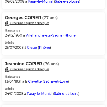
06/08/2008 à
Paray-le-Monial
(
Saône-et-Loire
)
Georges COPIER
(77 ans)
Créer une cagnotte obsèques
Naissance
24/12/1930 à
Villefranche-sur-Saône
(
Rhône
)
Décès
25/07/2008 à
Gleizé
(
Rhône
)
Jeannine COPIER
(76 ans)
Créer une cagnotte obsèques
Naissance
13/04/1931 à la
Clayette
(
Saône-et-Loire
)
Décès
24/01/2008 à
Paray-le-Monial
(
Saône-et-Loire
)