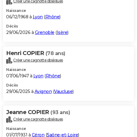
Créer une cagnotte obsèques
City break
Voyage de noces
Climat
Destinations
Voyage nature
Forum
+
PHOTO
Naissance
06/12/1968 à
Lyon
(
Rhône
)
GUIDES D'ACHAT
Décès
29/06/2026 à
Grenoble
(
Isère
)
BONS PLANS
CARTE DE VOEUX
Henri COPIER
(78 ans)
Carte Bonne année
Carte Pâques
Carte de Noël
Carte Saint-Valentin
Carte d'anniversaire
DICTIONNAIRE
Créer une cagnotte obsèques
Biographies
Expressions
Dictionnaire
Citations
Proverbes
PROGRAMME TV
Naissance
07/06/1947 à
Lyon
(
Rhône
)
COPAINS D'AVANT
Décès
29/06/2025 à
Avignon
(
Vaucluse
)
Se connecter
Collèges
Universités
Service militaire
S'inscrire
Lycées
Primaires
Entreprises
Avis de recherche
AVIS DE DÉCÈS
FORUM
Jeanne COPIER
(93 ans)
Lifestyle
Sport
Television
Cinema
Bricolage
Culture
Auto
Voyage
Créer une cagnotte obsèques
Naissance
01/07/1931 à
Céron
(
Saône-et-Loire
)