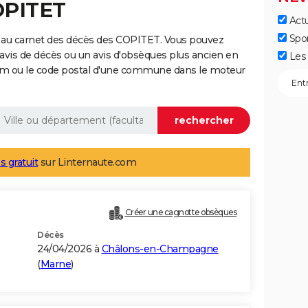
OPITET
Actu
Spo
 au carnet des décès des COPITET. Vous pouvez
 avis de décès ou un avis d'obsèques plus ancien en
Les 
nom ou le code postal d'une commune dans le moteur
s gratuit
sur Linternaute.com
)
Créer une cagnotte obsèques
Décès
24/04/2026 à
Châlons-en-Champagne
(
Marne
)