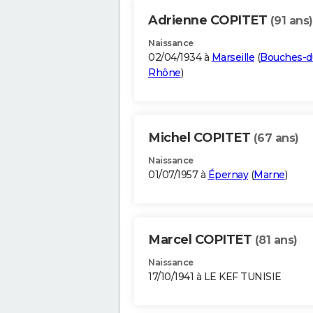
Adrienne COPITET
(91 ans)
Naissance
02/04/1934 à
Marseille
(
Bouches-d
Rhône
)
Michel COPITET
(67 ans)
Naissance
01/07/1957 à
Épernay
(
Marne
)
Marcel COPITET
(81 ans)
Naissance
17/10/1941 à LE KEF TUNISIE