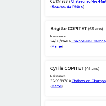
03/10/1928 à
Châteauneuf-les-Mar
(
Bouches-du-Rhône
)
Brigitte COPITET
(65 ans)
Naissance
24/08/1948 à
Châlons-en-Champa
(
Marne
)
Cyrille COPITET
(41 ans)
Naissance
22/09/1970 à
Châlons-en-Champa
(
Marne
)