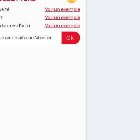
alité
Voir un exemple
rt
Voir un exemple
dossiers d'actu
Voir un exemple