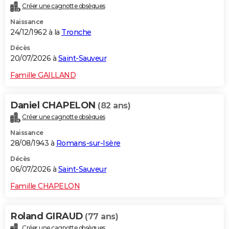
Créer une cagnotte obsèques
City break
Voyage de noces
Climat
Destinations
Voyage nature
Forum
+
PHOTO
Naissance
24/12/1962 à la
Tronche
GUIDES D'ACHAT
Décès
BONS PLANS
20/07/2026 à
Saint-Sauveur
CARTE DE VOEUX
Famille GAILLAND
Carte Bonne année
Carte Pâques
Carte de Noël
Carte Saint-Valentin
Carte d'anniversaire
DICTIONNAIRE
Daniel CHAPELON
(82 ans)
Biographies
Expressions
Dictionnaire
Citations
Proverbes
PROGRAMME TV
Créer une cagnotte obsèques
Naissance
COPAINS D'AVANT
28/08/1943 à
Romans-sur-Isère
Se connecter
Collèges
Universités
Service militaire
S'inscrire
Lycées
Primaires
Entreprises
Avis de recherche
AVIS DE DÉCÈS
Décès
06/07/2026 à
Saint-Sauveur
FORUM
Famille CHAPELON
Lifestyle
Sport
Television
Cinema
Bricolage
Culture
Auto
Voyage
Roland GIRAUD
(77 ans)
Créer une cagnotte obsèques