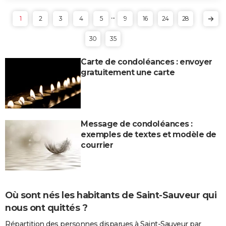
...
1
2
3
4
5
9
16
24
28
30
35
Carte de condoléances : envoyer
gratuitement une carte
Message de condoléances :
exemples de textes et modèle de
courrier
Où sont nés les habitants de Saint-Sauveur qui
nous ont quittés ?
Répartition des personnes disparues à Saint-Sauveur par