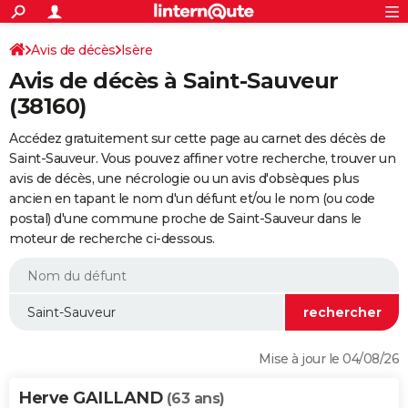
ACTUALITÉS
Connexion
S'inscrire
Avis de décès
Isère
Rechercher
Société
Education
Villes
Politique
Faits Divers
Monde
+
SPORT
Avis de décès à Saint-Sauveur
Football
Cyclisme
Forum
Coupe du monde 2026
Tennis
Rugby
CULTURE
(38160)
TNT
Cinéma
Musique
Programme TV
Streaming
Sorties cinéma
+
FINANCE
Accédez gratuitement sur cette page au carnet des décès de
Saint-Sauveur. Vous pouvez affiner votre recherche, trouver un
Impôts
Immobilier
Banque
Crédit
Retraite
Epargne
Risques naturels par ville
Assurance
AUTO
avis de décès, une nécrologie ou un avis d'obsèques plus
ancien en tapant le nom d'un défunt et/ou le nom (ou code
Réserver un essai
Berlines
Forum auto
Essais
Citadines
SUV
+
HIGH-TECH
postal) d'une commune proche de Saint-Sauveur dans le
moteur de recherche ci-dessous.
Meilleur smartphone
Ordinateurs
Guide high-tech
Mobiles
Internet
Jeux vidéo
+
BRICOLAGE
Aménagement intérieur
Cuisine
Jardinage
+
Forum
Extérieur
Salle de bains
Rangement
WEEK-END
Escapades
Expositions
Week-end nature
Guides de France
Patrimoine
Musées
+
LIFESTYLE
Bien-être
Mode
+
Art de vivre
Loisirs
Modes de vie
SANTE
Mise à jour le 04/08/26
Guide de la santé
Médicaments
+
Alimentation
Maladies
Sommeil
VOYAGE
Herve GAILLAND
(63 ans)