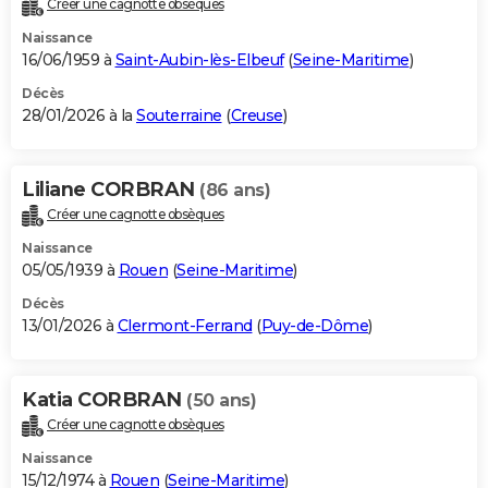
Créer une cagnotte obsèques
City break
Voyage de noces
Climat
Destinations
Voyage nature
Forum
+
PHOTO
Naissance
16/06/1959 à
Saint-Aubin-lès-Elbeuf
(
Seine-Maritime
)
GUIDES D'ACHAT
Décès
28/01/2026 à la
Souterraine
(
Creuse
)
BONS PLANS
CARTE DE VOEUX
Liliane CORBRAN
(86 ans)
Carte Bonne année
Carte Pâques
Carte de Noël
Carte Saint-Valentin
Carte d'anniversaire
DICTIONNAIRE
Créer une cagnotte obsèques
Biographies
Expressions
Dictionnaire
Citations
Proverbes
PROGRAMME TV
Naissance
05/05/1939 à
Rouen
(
Seine-Maritime
)
COPAINS D'AVANT
Décès
13/01/2026 à
Clermont-Ferrand
(
Puy-de-Dôme
)
Se connecter
Collèges
Universités
Service militaire
S'inscrire
Lycées
Primaires
Entreprises
Avis de recherche
AVIS DE DÉCÈS
FORUM
Katia CORBRAN
(50 ans)
Lifestyle
Sport
Television
Cinema
Bricolage
Culture
Auto
Voyage
Créer une cagnotte obsèques
Naissance
15/12/1974 à
Rouen
(
Seine-Maritime
)