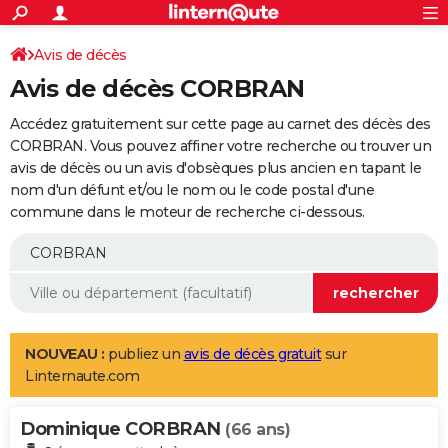
ACTUALITÉS
Connexion
S'inscrire
Avis de décès
Rechercher
Société
Education
Villes
Politique
Faits Divers
Monde
+
SPORT
Avis de décès CORBRAN
Football
Cyclisme
Forum
Coupe du monde 2026
Tennis
Rugby
CULTURE
Accédez gratuitement sur cette page au carnet des décès des
TNT
Cinéma
Musique
Programme TV
Streaming
Sorties cinéma
+
CORBRAN. Vous pouvez affiner votre recherche ou trouver un
FINANCE
avis de décès ou un avis d'obsèques plus ancien en tapant le
Impôts
Immobilier
Banque
Crédit
Retraite
Epargne
Risques naturels par ville
Assurance
AUTO
nom d'un défunt et/ou le nom ou le code postal d'une
commune dans le moteur de recherche ci-dessous.
Réserver un essai
Berlines
Forum auto
Essais
Citadines
SUV
+
HIGH-TECH
Meilleur smartphone
Ordinateurs
Guide high-tech
Mobiles
Internet
Jeux vidéo
+
BRICOLAGE
Aménagement intérieur
Cuisine
Jardinage
+
Forum
Extérieur
Salle de bains
Rangement
WEEK-END
Escapades
Expositions
Week-end nature
Guides de France
Patrimoine
Musées
+
LIFESTYLE
NOUVEAU :
publiez un
avis de décès gratuit
sur
Linternaute.com
Bien-être
Mode
+
Art de vivre
Loisirs
Modes de vie
SANTE
Dominique CORBRAN
Guide de la santé
Médicaments
+
Alimentation
Maladies
Sommeil
(66 ans)
VOYAGE