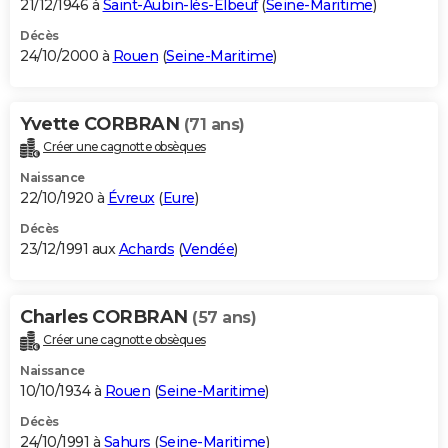
21/12/1946 à
Saint-Aubin-lès-Elbeuf
(
Seine-Maritime
)
Décès
24/10/2000 à
Rouen
(
Seine-Maritime
)
Yvette CORBRAN
(71 ans)
Créer une cagnotte obsèques
Naissance
22/10/1920 à
Évreux
(
Eure
)
Décès
23/12/1991 aux
Achards
(
Vendée
)
Charles CORBRAN
(57 ans)
Créer une cagnotte obsèques
Naissance
10/10/1934 à
Rouen
(
Seine-Maritime
)
Décès
24/10/1991 à
Sahurs
(
Seine-Maritime
)