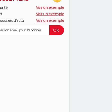
alité
Voir un exemple
rt
Voir un exemple
dossiers d'actu
Voir un exemple