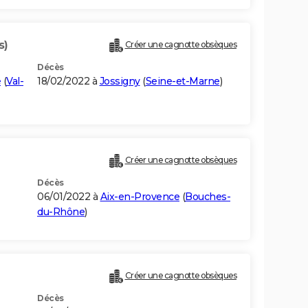
s)
Créer une cagnotte obsèques
Décès
e
(
Val-
18/02/2022 à
Jossigny
(
Seine-et-Marne
)
Créer une cagnotte obsèques
Décès
06/01/2022 à
Aix-en-Provence
(
Bouches-
du-Rhône
)
Créer une cagnotte obsèques
Décès