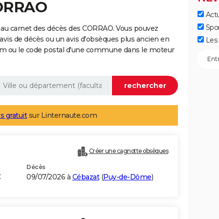
CORRAO
Actu
Spo
e au carnet des décès des CORRAO. Vous pouvez
 avis de décès ou un avis d'obsèques plus ancien en
Les 
nom ou le code postal d'une commune dans le moteur
s gratuit
sur Linternaute.com
Créer une cagnotte obsèques
Décès
C
09/07/2026 à
Cébazat
(
Puy-de-Dôme
)