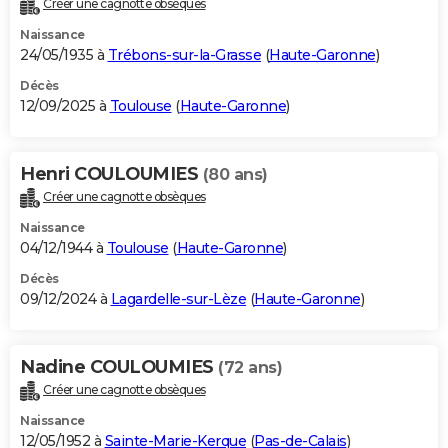
Créer une cagnotte obsèques
City break
Voyage de noces
Climat
Destinations
Voyage nature
Forum
+
PHOTO
Naissance
24/05/1935 à
Trébons-sur-la-Grasse
(
Haute-Garonne
)
GUIDES D'ACHAT
Décès
12/09/2025 à
Toulouse
(
Haute-Garonne
)
BONS PLANS
CARTE DE VOEUX
Henri COULOUMIES
(80 ans)
Carte Bonne année
Carte Pâques
Carte de Noël
Carte Saint-Valentin
Carte d'anniversaire
DICTIONNAIRE
Créer une cagnotte obsèques
Biographies
Expressions
Dictionnaire
Citations
Proverbes
PROGRAMME TV
Naissance
04/12/1944 à
Toulouse
(
Haute-Garonne
)
COPAINS D'AVANT
Décès
09/12/2024 à
Lagardelle-sur-Lèze
(
Haute-Garonne
)
Se connecter
Collèges
Universités
Service militaire
S'inscrire
Lycées
Primaires
Entreprises
Avis de recherche
AVIS DE DÉCÈS
FORUM
Nadine COULOUMIES
(72 ans)
Lifestyle
Sport
Television
Cinema
Bricolage
Culture
Auto
Voyage
Créer une cagnotte obsèques
Naissance
12/05/1952 à
Sainte-Marie-Kerque
(
Pas-de-Calais
)