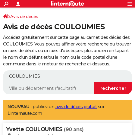
ACTUALITÉS
Connexion
S'inscrire
Avis de décès
Rechercher
Société
Education
Villes
Politique
Faits Divers
Monde
+
SPORT
Avis de décès COULOUMIES
Football
Cyclisme
Forum
Coupe du monde 2026
Tennis
Rugby
CULTURE
Accédez gratuitement sur cette page au carnet des décès des
TNT
Cinéma
Musique
Programme TV
Streaming
Sorties cinéma
+
COULOUMIES. Vous pouvez affiner votre recherche ou trouver
FINANCE
un avis de décès ou un avis d'obsèques plus ancien en tapant
Impôts
Immobilier
Banque
Crédit
Retraite
Epargne
Risques naturels par ville
Assurance
AUTO
le nom d'un défunt et/ou le nom ou le code postal d'une
commune dans le moteur de recherche ci-dessous.
Réserver un essai
Berlines
Forum auto
Essais
Citadines
SUV
+
HIGH-TECH
Meilleur smartphone
Ordinateurs
Guide high-tech
Mobiles
Internet
Jeux vidéo
+
BRICOLAGE
Aménagement intérieur
Cuisine
Jardinage
+
Forum
Extérieur
Salle de bains
Rangement
WEEK-END
Escapades
Expositions
Week-end nature
Guides de France
Patrimoine
Musées
+
LIFESTYLE
NOUVEAU :
publiez un
avis de décès gratuit
sur
Linternaute.com
Bien-être
Mode
+
Art de vivre
Loisirs
Modes de vie
SANTE
Yvette COULOUMIES
Guide de la santé
Médicaments
+
Alimentation
Maladies
Sommeil
(90 ans)
VOYAGE