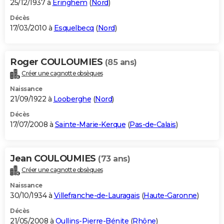
25/12/1937 à
Eringhem
(
Nord
)
Décès
17/03/2010 à
Esquelbecq
(
Nord
)
Roger COULOUMIES
(85 ans)
Créer une cagnotte obsèques
Naissance
21/09/1922 à
Looberghe
(
Nord
)
Décès
17/07/2008 à
Sainte-Marie-Kerque
(
Pas-de-Calais
)
Jean COULOUMIES
(73 ans)
Créer une cagnotte obsèques
Naissance
30/10/1934 à
Villefranche-de-Lauragais
(
Haute-Garonne
)
Décès
21/05/2008 à
Oullins-Pierre-Bénite
(
Rhône
)