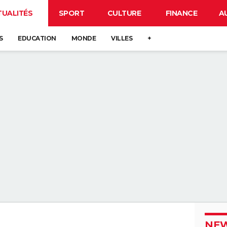
TUALITÉS
SPORT
CULTURE
FINANCE
A
S
EDUCATION
MONDE
VILLES
+
NEW