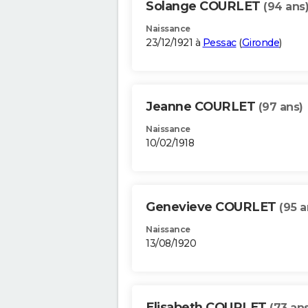
Solange COURLET
(94 ans
Naissance
23/12/1921 à
Pessac
(
Gironde
)
Jeanne COURLET
(97 ans)
Naissance
10/02/1918
Genevieve COURLET
(95 a
Naissance
13/08/1920
Elisabeth COURLET
(73 ans