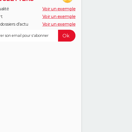
alité
Voir un exemple
rt
Voir un exemple
dossiers d'actu
Voir un exemple