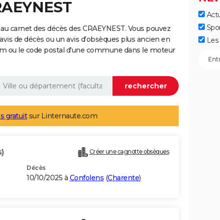
CRAEYNEST
Actu
Spo
e au carnet des décès des CRAEYNEST. Vous pouvez
 avis de décès ou un avis d'obsèques plus ancien en
Les 
nom ou le code postal d'une commune dans le moteur
s gratuit
sur Linternaute.com
s)
Créer une cagnotte obsèques
Décès
10/10/2025 à
Confolens
(
Charente
)