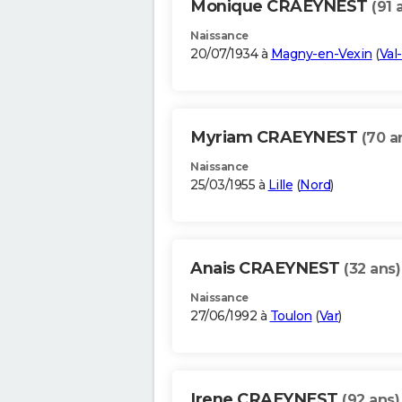
Monique CRAEYNEST
(91 
Naissance
20/07/1934 à
Magny-en-Vexin
(
Val
Myriam CRAEYNEST
(70 a
Naissance
25/03/1955 à
Lille
(
Nord
)
Anais CRAEYNEST
(32 ans)
Naissance
27/06/1992 à
Toulon
(
Var
)
Irene CRAEYNEST
(92 ans)