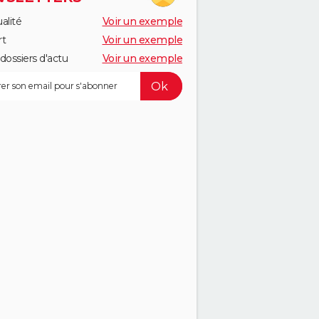
alité
Voir un exemple
rt
Voir un exemple
dossiers d'actu
Voir un exemple