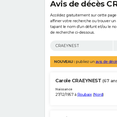
Avis de décès 
Accédez gratuitement sur cette pag
affiner votre recherche ou trouver un
tapant le nom d'un défunt et/ou le 
de recherche ci-dessous.
NOUVEAU :
publiez un
avis de décè
Carole CRAEYNEST
(67 an
Naissance
27/12/1957 à
Roubaix
(
Nord
)