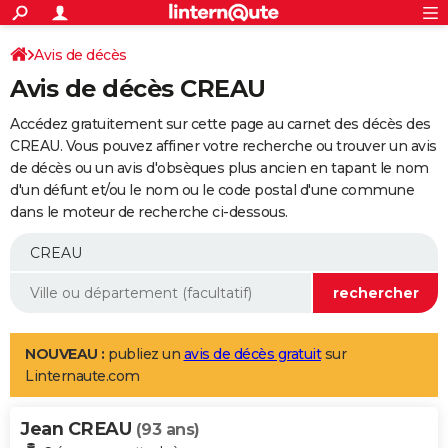
ACTUALITÉS
Connexion
S'inscrire
Avis de décès
Rechercher
Société
Education
Villes
Politique
Faits Divers
Monde
+
SPORT
Avis de décès CREAU
Football
Cyclisme
Forum
Coupe du monde 2026
Tennis
Rugby
CULTURE
Accédez gratuitement sur cette page au carnet des décès des
TNT
Cinéma
Musique
Programme TV
Streaming
Sorties cinéma
+
CREAU. Vous pouvez affiner votre recherche ou trouver un avis
FINANCE
de décès ou un avis d'obsèques plus ancien en tapant le nom
Impôts
Immobilier
Banque
Crédit
Retraite
Epargne
Risques naturels par ville
Assurance
AUTO
d'un défunt et/ou le nom ou le code postal d'une commune
dans le moteur de recherche ci-dessous.
Réserver un essai
Berlines
Forum auto
Essais
Citadines
SUV
+
HIGH-TECH
Meilleur smartphone
Ordinateurs
Guide high-tech
Mobiles
Internet
Jeux vidéo
+
BRICOLAGE
Aménagement intérieur
Cuisine
Jardinage
+
Forum
Extérieur
Salle de bains
Rangement
WEEK-END
Escapades
Expositions
Week-end nature
Guides de France
Patrimoine
Musées
+
LIFESTYLE
NOUVEAU :
publiez un
avis de décès gratuit
sur
Linternaute.com
Bien-être
Mode
+
Art de vivre
Loisirs
Modes de vie
SANTE
Jean CREAU
Guide de la santé
Médicaments
+
Alimentation
Maladies
Sommeil
(93 ans)
VOYAGE