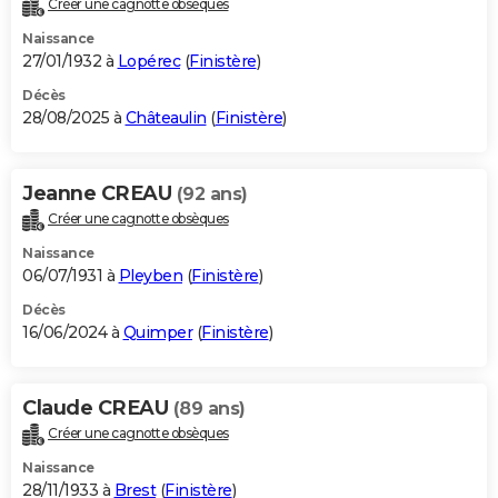
Créer une cagnotte obsèques
City break
Voyage de noces
Climat
Destinations
Voyage nature
Forum
+
PHOTO
Naissance
27/01/1932 à
Lopérec
(
Finistère
)
GUIDES D'ACHAT
Décès
28/08/2025 à
Châteaulin
(
Finistère
)
BONS PLANS
CARTE DE VOEUX
Jeanne CREAU
(92 ans)
Carte Bonne année
Carte Pâques
Carte de Noël
Carte Saint-Valentin
Carte d'anniversaire
DICTIONNAIRE
Créer une cagnotte obsèques
Biographies
Expressions
Dictionnaire
Citations
Proverbes
PROGRAMME TV
Naissance
06/07/1931 à
Pleyben
(
Finistère
)
COPAINS D'AVANT
Décès
16/06/2024 à
Quimper
(
Finistère
)
Se connecter
Collèges
Universités
Service militaire
S'inscrire
Lycées
Primaires
Entreprises
Avis de recherche
AVIS DE DÉCÈS
FORUM
Claude CREAU
(89 ans)
Lifestyle
Sport
Television
Cinema
Bricolage
Culture
Auto
Voyage
Créer une cagnotte obsèques
Naissance
28/11/1933 à
Brest
(
Finistère
)