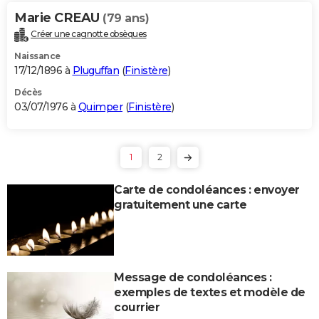
Marie CREAU
(79 ans)
Créer une cagnotte obsèques
Naissance
17/12/1896 à
Pluguffan
(
Finistère
)
Décès
03/07/1976 à
Quimper
(
Finistère
)
1
2
Carte de condoléances : envoyer
gratuitement une carte
Message de condoléances :
exemples de textes et modèle de
courrier