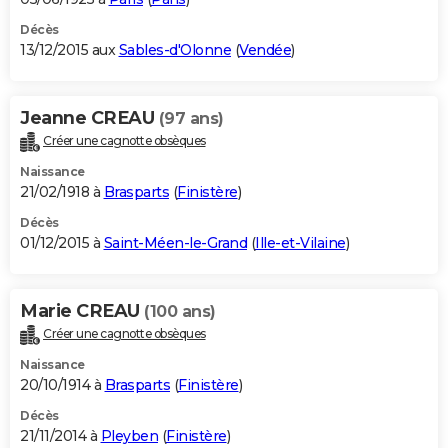
Décès
13/12/2015 aux
Sables-d'Olonne
(
Vendée
)
Jeanne CREAU
(97 ans)
Créer une cagnotte obsèques
Naissance
21/02/1918 à
Brasparts
(
Finistère
)
Décès
01/12/2015 à
Saint-Méen-le-Grand
(
Ille-et-Vilaine
)
Marie CREAU
(100 ans)
Créer une cagnotte obsèques
Naissance
20/10/1914 à
Brasparts
(
Finistère
)
Décès
21/11/2014 à
Pleyben
(
Finistère
)