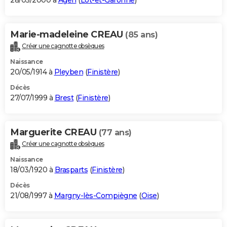
28/05/2000 à
Agen
(
Lot-et-Garonne
)
Marie-madeleine CREAU
(85 ans)
Créer une cagnotte obsèques
Naissance
20/05/1914 à
Pleyben
(
Finistère
)
Décès
27/07/1999 à
Brest
(
Finistère
)
Marguerite CREAU
(77 ans)
Créer une cagnotte obsèques
Naissance
18/03/1920 à
Brasparts
(
Finistère
)
Décès
21/08/1997 à
Margny-lès-Compiègne
(
Oise
)