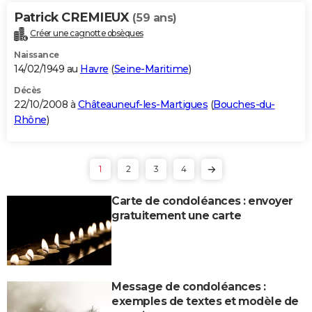
Patrick CREMIEUX
(59 ans)
Créer une cagnotte obsèques
Naissance
14/02/1949 au
Havre
(
Seine-Maritime
)
Décès
22/10/2008 à
Châteauneuf-les-Martigues
(
Bouches-du-
Rhône
)
1
2
3
4
Carte de condoléances : envoyer
gratuitement une carte
Message de condoléances :
exemples de textes et modèle de