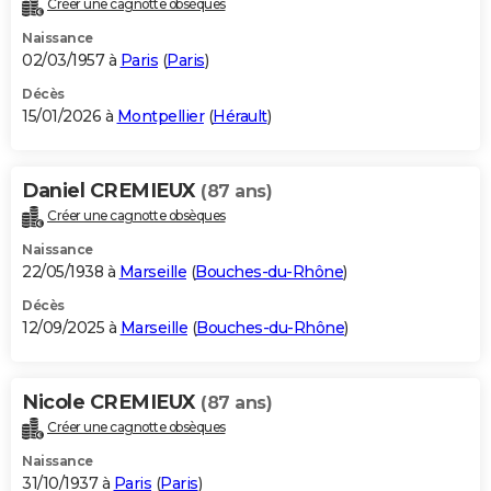
Créer une cagnotte obsèques
City break
Voyage de noces
Climat
Destinations
Voyage nature
Forum
+
PHOTO
Naissance
02/03/1957 à
Paris
(
Paris
)
GUIDES D'ACHAT
Décès
15/01/2026 à
Montpellier
(
Hérault
)
BONS PLANS
CARTE DE VOEUX
Daniel CREMIEUX
(87 ans)
Carte Bonne année
Carte Pâques
Carte de Noël
Carte Saint-Valentin
Carte d'anniversaire
DICTIONNAIRE
Créer une cagnotte obsèques
Biographies
Expressions
Dictionnaire
Citations
Proverbes
PROGRAMME TV
Naissance
22/05/1938 à
Marseille
(
Bouches-du-Rhône
)
COPAINS D'AVANT
Décès
12/09/2025 à
Marseille
(
Bouches-du-Rhône
)
Se connecter
Collèges
Universités
Service militaire
S'inscrire
Lycées
Primaires
Entreprises
Avis de recherche
AVIS DE DÉCÈS
FORUM
Nicole CREMIEUX
(87 ans)
Lifestyle
Sport
Television
Cinema
Bricolage
Culture
Auto
Voyage
Créer une cagnotte obsèques
Naissance
31/10/1937 à
Paris
(
Paris
)