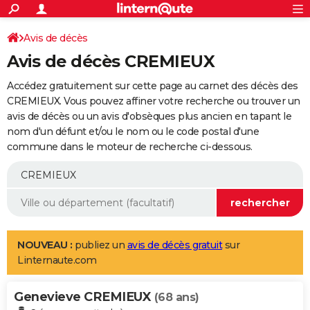
ACTUALITÉS
Connexion
S'inscrire
Avis de décès
Rechercher
Société
Education
Villes
Politique
Faits Divers
Monde
+
SPORT
Avis de décès CREMIEUX
Football
Cyclisme
Forum
Coupe du monde 2026
Tennis
Rugby
CULTURE
Accédez gratuitement sur cette page au carnet des décès des
TNT
Cinéma
Musique
Programme TV
Streaming
Sorties cinéma
+
CREMIEUX. Vous pouvez affiner votre recherche ou trouver un
FINANCE
avis de décès ou un avis d'obsèques plus ancien en tapant le
Impôts
Immobilier
Banque
Crédit
Retraite
Epargne
Risques naturels par ville
Assurance
AUTO
nom d'un défunt et/ou le nom ou le code postal d'une
commune dans le moteur de recherche ci-dessous.
Réserver un essai
Berlines
Forum auto
Essais
Citadines
SUV
+
HIGH-TECH
Meilleur smartphone
Ordinateurs
Guide high-tech
Mobiles
Internet
Jeux vidéo
+
BRICOLAGE
Aménagement intérieur
Cuisine
Jardinage
+
Forum
Extérieur
Salle de bains
Rangement
WEEK-END
Escapades
Expositions
Week-end nature
Guides de France
Patrimoine
Musées
+
LIFESTYLE
NOUVEAU :
publiez un
avis de décès gratuit
sur
Linternaute.com
Bien-être
Mode
+
Art de vivre
Loisirs
Modes de vie
SANTE
Genevieve CREMIEUX
Guide de la santé
Médicaments
+
Alimentation
Maladies
Sommeil
(68 ans)
VOYAGE