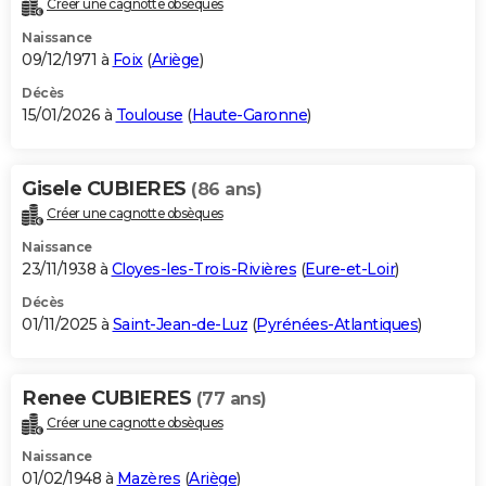
Créer une cagnotte obsèques
City break
Voyage de noces
Climat
Destinations
Voyage nature
Forum
+
PHOTO
Naissance
09/12/1971 à
Foix
(
Ariège
)
GUIDES D'ACHAT
Décès
15/01/2026 à
Toulouse
(
Haute-Garonne
)
BONS PLANS
CARTE DE VOEUX
Gisele CUBIERES
(86 ans)
Carte Bonne année
Carte Pâques
Carte de Noël
Carte Saint-Valentin
Carte d'anniversaire
DICTIONNAIRE
Créer une cagnotte obsèques
Biographies
Expressions
Dictionnaire
Citations
Proverbes
PROGRAMME TV
Naissance
23/11/1938 à
Cloyes-les-Trois-Rivières
(
Eure-et-Loir
)
COPAINS D'AVANT
Décès
01/11/2025 à
Saint-Jean-de-Luz
(
Pyrénées-Atlantiques
)
Se connecter
Collèges
Universités
Service militaire
S'inscrire
Lycées
Primaires
Entreprises
Avis de recherche
AVIS DE DÉCÈS
FORUM
Renee CUBIERES
(77 ans)
Lifestyle
Sport
Television
Cinema
Bricolage
Culture
Auto
Voyage
Créer une cagnotte obsèques
Naissance
01/02/1948 à
Mazères
(
Ariège
)