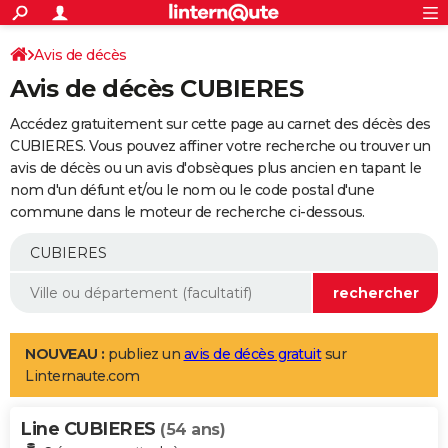
ACTUALITÉS
Connexion
S'inscrire
Avis de décès
Rechercher
Société
Education
Villes
Politique
Faits Divers
Monde
+
SPORT
Avis de décès CUBIERES
Football
Cyclisme
Forum
Coupe du monde 2026
Tennis
Rugby
CULTURE
Accédez gratuitement sur cette page au carnet des décès des
TNT
Cinéma
Musique
Programme TV
Streaming
Sorties cinéma
+
CUBIERES. Vous pouvez affiner votre recherche ou trouver un
FINANCE
avis de décès ou un avis d'obsèques plus ancien en tapant le
Impôts
Immobilier
Banque
Crédit
Retraite
Epargne
Risques naturels par ville
Assurance
AUTO
nom d'un défunt et/ou le nom ou le code postal d'une
commune dans le moteur de recherche ci-dessous.
Réserver un essai
Berlines
Forum auto
Essais
Citadines
SUV
+
HIGH-TECH
Meilleur smartphone
Ordinateurs
Guide high-tech
Mobiles
Internet
Jeux vidéo
+
BRICOLAGE
Aménagement intérieur
Cuisine
Jardinage
+
Forum
Extérieur
Salle de bains
Rangement
WEEK-END
Escapades
Expositions
Week-end nature
Guides de France
Patrimoine
Musées
+
LIFESTYLE
NOUVEAU :
publiez un
avis de décès gratuit
sur
Linternaute.com
Bien-être
Mode
+
Art de vivre
Loisirs
Modes de vie
SANTE
Line CUBIERES
Guide de la santé
Médicaments
+
Alimentation
Maladies
Sommeil
(54 ans)
VOYAGE