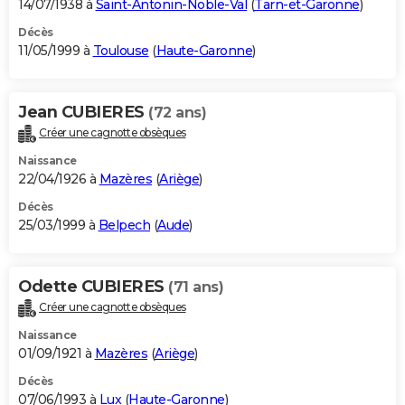
14/07/1938 à
Saint-Antonin-Noble-Val
(
Tarn-et-Garonne
)
Décès
11/05/1999 à
Toulouse
(
Haute-Garonne
)
Jean CUBIERES
(72 ans)
Créer une cagnotte obsèques
Naissance
22/04/1926 à
Mazères
(
Ariège
)
Décès
25/03/1999 à
Belpech
(
Aude
)
Odette CUBIERES
(71 ans)
Créer une cagnotte obsèques
Naissance
01/09/1921 à
Mazères
(
Ariège
)
Décès
07/06/1993 à
Lux
(
Haute-Garonne
)