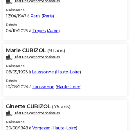
Créer une cagnotte obsèques
City break
Voyage de noces
Climat
Destinations
Voyage nature
Forum
+
PHOTO
Naissance
17/04/1947 à
Paris
(
Paris
)
GUIDES D'ACHAT
Décès
04/10/2025 à
Troyes
(
Aube
)
BONS PLANS
CARTE DE VOEUX
Marie CUBIZOL
(91 ans)
Carte Bonne année
Carte Pâques
Carte de Noël
Carte Saint-Valentin
Carte d'anniversaire
DICTIONNAIRE
Créer une cagnotte obsèques
Biographies
Expressions
Dictionnaire
Citations
Proverbes
PROGRAMME TV
Naissance
08/05/1933 à
Laussonne
(
Haute-Loire
)
COPAINS D'AVANT
Décès
10/08/2024 à
Laussonne
(
Haute-Loire
)
Se connecter
Collèges
Universités
Service militaire
S'inscrire
Lycées
Primaires
Entreprises
Avis de recherche
AVIS DE DÉCÈS
FORUM
Ginette CUBIZOL
(75 ans)
Lifestyle
Sport
Television
Cinema
Bricolage
Culture
Auto
Voyage
Créer une cagnotte obsèques
Naissance
30/08/1948 à
Vergezac
(
Haute-Loire
)