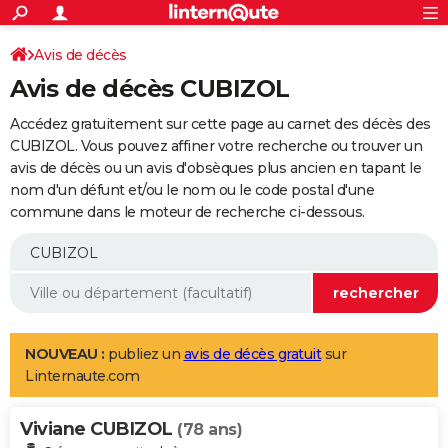
ACTUALITÉS
Connexion
S'inscrire
Avis de décès
Rechercher
Société
Education
Villes
Politique
Faits Divers
Monde
+
SPORT
Avis de décès CUBIZOL
Football
Cyclisme
Forum
Coupe du monde 2026
Tennis
Rugby
CULTURE
Accédez gratuitement sur cette page au carnet des décès des
TNT
Cinéma
Musique
Programme TV
Streaming
Sorties cinéma
+
CUBIZOL. Vous pouvez affiner votre recherche ou trouver un
FINANCE
avis de décès ou un avis d'obsèques plus ancien en tapant le
Impôts
Immobilier
Banque
Crédit
Retraite
Epargne
Risques naturels par ville
Assurance
AUTO
nom d'un défunt et/ou le nom ou le code postal d'une
commune dans le moteur de recherche ci-dessous.
Réserver un essai
Berlines
Forum auto
Essais
Citadines
SUV
+
HIGH-TECH
Meilleur smartphone
Ordinateurs
Guide high-tech
Mobiles
Internet
Jeux vidéo
+
BRICOLAGE
Aménagement intérieur
Cuisine
Jardinage
+
Forum
Extérieur
Salle de bains
Rangement
WEEK-END
Escapades
Expositions
Week-end nature
Guides de France
Patrimoine
Musées
+
LIFESTYLE
NOUVEAU :
publiez un
avis de décès gratuit
sur
Linternaute.com
Bien-être
Mode
+
Art de vivre
Loisirs
Modes de vie
SANTE
Viviane CUBIZOL
Guide de la santé
Médicaments
+
Alimentation
Maladies
Sommeil
(78 ans)
VOYAGE