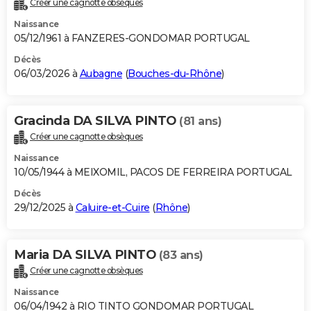
Créer une cagnotte obsèques
City break
Voyage de noces
Climat
Destinations
Voyage nature
Forum
+
PHOTO
Naissance
05/12/1961 à FANZERES-GONDOMAR PORTUGAL
GUIDES D'ACHAT
Décès
06/03/2026 à
Aubagne
(
Bouches-du-Rhône
)
BONS PLANS
CARTE DE VOEUX
Gracinda DA SILVA PINTO
(81 ans)
Carte Bonne année
Carte Pâques
Carte de Noël
Carte Saint-Valentin
Carte d'anniversaire
DICTIONNAIRE
Créer une cagnotte obsèques
Biographies
Expressions
Dictionnaire
Citations
Proverbes
PROGRAMME TV
Naissance
10/05/1944 à MEIXOMIL, PACOS DE FERREIRA PORTUGAL
COPAINS D'AVANT
Décès
29/12/2025 à
Caluire-et-Cuire
(
Rhône
)
Se connecter
Collèges
Universités
Service militaire
S'inscrire
Lycées
Primaires
Entreprises
Avis de recherche
AVIS DE DÉCÈS
FORUM
Maria DA SILVA PINTO
(83 ans)
Lifestyle
Sport
Television
Cinema
Bricolage
Culture
Auto
Voyage
Créer une cagnotte obsèques
Naissance
06/04/1942 à RIO TINTO GONDOMAR PORTUGAL