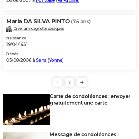
26/06/2007 à
Pontoise
(
Val-d'Oise
)
Maria DA SILVA PINTO
(75 ans)
Créer une cagnotte obsèques
Naissance
19/04/1931
Décès
03/08/2006 à
Sens
(
Yonne
)
1
2
Carte de condoléances : envoyer
gratuitement une carte
Message de condoléances :