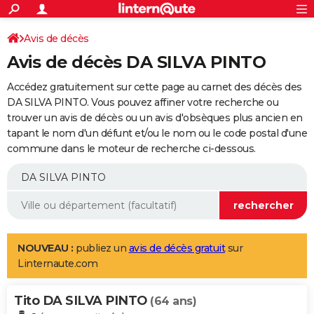
ACTUALITÉS
Connexion
S'inscrire
Avis de décès
Rechercher
Société
Education
Villes
Politique
Faits Divers
Monde
+
SPORT
Avis de décès DA SILVA PINTO
Football
Cyclisme
Forum
Coupe du monde 2026
Tennis
Rugby
CULTURE
Accédez gratuitement sur cette page au carnet des décès des
TNT
Cinéma
Musique
Programme TV
Streaming
Sorties cinéma
+
DA SILVA PINTO. Vous pouvez affiner votre recherche ou
FINANCE
trouver un avis de décès ou un avis d'obsèques plus ancien en
Impôts
Immobilier
Banque
Crédit
Retraite
Epargne
Risques naturels par ville
Assurance
AUTO
tapant le nom d'un défunt et/ou le nom ou le code postal d'une
commune dans le moteur de recherche ci-dessous.
Réserver un essai
Berlines
Forum auto
Essais
Citadines
SUV
+
HIGH-TECH
Meilleur smartphone
Ordinateurs
Guide high-tech
Mobiles
Internet
Jeux vidéo
+
BRICOLAGE
Aménagement intérieur
Cuisine
Jardinage
+
Forum
Extérieur
Salle de bains
Rangement
WEEK-END
Escapades
Expositions
Week-end nature
Guides de France
Patrimoine
Musées
+
LIFESTYLE
NOUVEAU :
publiez un
avis de décès gratuit
sur
Linternaute.com
Bien-être
Mode
+
Art de vivre
Loisirs
Modes de vie
SANTE
Tito DA SILVA PINTO
Guide de la santé
Médicaments
+
Alimentation
Maladies
Sommeil
(64 ans)
VOYAGE