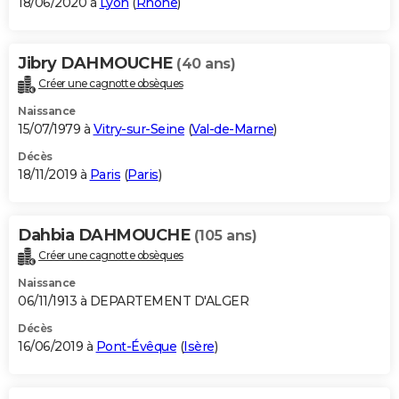
18/06/2020 à
Lyon
(
Rhône
)
Jibry DAHMOUCHE
(40 ans)
Créer une cagnotte obsèques
Naissance
15/07/1979 à
Vitry-sur-Seine
(
Val-de-Marne
)
Décès
18/11/2019 à
Paris
(
Paris
)
Dahbia DAHMOUCHE
(105 ans)
Créer une cagnotte obsèques
Naissance
06/11/1913 à DEPARTEMENT D'ALGER
Décès
16/06/2019 à
Pont-Évêque
(
Isère
)