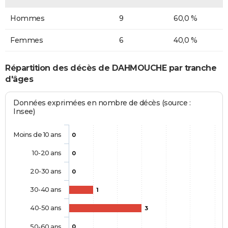
Hommes
9
60,0 %
Femmes
6
40,0 %
Répartition des décès de DAHMOUCHE par tranche
d'âges
Données exprimées en nombre de décès (source :
Insee)
Moins de 10 ans
0
10-20 ans
0
20-30 ans
0
30-40 ans
1
40-50 ans
3
50-60 ans
0