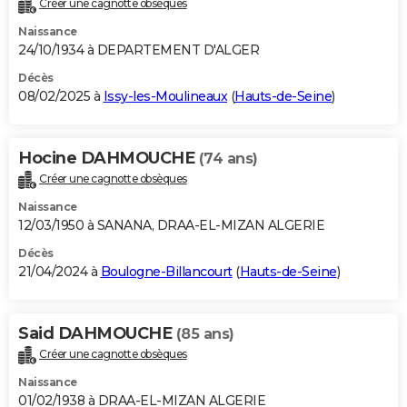
Créer une cagnotte obsèques
City break
Voyage de noces
Climat
Destinations
Voyage nature
Forum
+
PHOTO
Naissance
24/10/1934 à DEPARTEMENT D'ALGER
GUIDES D'ACHAT
Décès
08/02/2025 à
Issy-les-Moulineaux
(
Hauts-de-Seine
)
BONS PLANS
CARTE DE VOEUX
Hocine DAHMOUCHE
(74 ans)
Carte Bonne année
Carte Pâques
Carte de Noël
Carte Saint-Valentin
Carte d'anniversaire
DICTIONNAIRE
Créer une cagnotte obsèques
Biographies
Expressions
Dictionnaire
Citations
Proverbes
PROGRAMME TV
Naissance
12/03/1950 à SANANA, DRAA-EL-MIZAN ALGERIE
COPAINS D'AVANT
Décès
21/04/2024 à
Boulogne-Billancourt
(
Hauts-de-Seine
)
Se connecter
Collèges
Universités
Service militaire
S'inscrire
Lycées
Primaires
Entreprises
Avis de recherche
AVIS DE DÉCÈS
FORUM
Said DAHMOUCHE
(85 ans)
Lifestyle
Sport
Television
Cinema
Bricolage
Culture
Auto
Voyage
Créer une cagnotte obsèques
Naissance
01/02/1938 à DRAA-EL-MIZAN ALGERIE