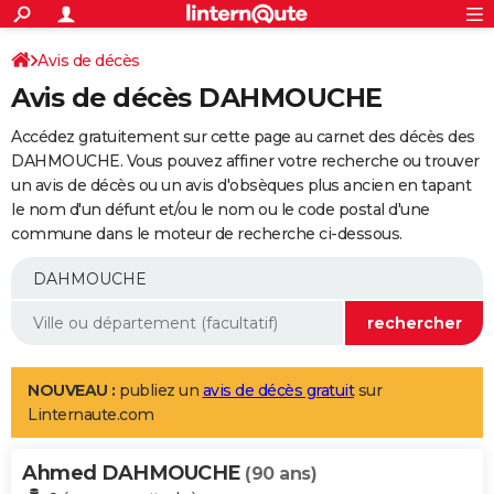
ACTUALITÉS
Connexion
S'inscrire
Avis de décès
Rechercher
Société
Education
Villes
Politique
Faits Divers
Monde
+
SPORT
Avis de décès DAHMOUCHE
Football
Cyclisme
Forum
Coupe du monde 2026
Tennis
Rugby
CULTURE
Accédez gratuitement sur cette page au carnet des décès des
TNT
Cinéma
Musique
Programme TV
Streaming
Sorties cinéma
+
DAHMOUCHE. Vous pouvez affiner votre recherche ou trouver
FINANCE
un avis de décès ou un avis d'obsèques plus ancien en tapant
Impôts
Immobilier
Banque
Crédit
Retraite
Epargne
Risques naturels par ville
Assurance
AUTO
le nom d'un défunt et/ou le nom ou le code postal d'une
commune dans le moteur de recherche ci-dessous.
Réserver un essai
Berlines
Forum auto
Essais
Citadines
SUV
+
HIGH-TECH
Meilleur smartphone
Ordinateurs
Guide high-tech
Mobiles
Internet
Jeux vidéo
+
BRICOLAGE
Aménagement intérieur
Cuisine
Jardinage
+
Forum
Extérieur
Salle de bains
Rangement
WEEK-END
Escapades
Expositions
Week-end nature
Guides de France
Patrimoine
Musées
+
LIFESTYLE
NOUVEAU :
publiez un
avis de décès gratuit
sur
Linternaute.com
Bien-être
Mode
+
Art de vivre
Loisirs
Modes de vie
SANTE
Ahmed DAHMOUCHE
Guide de la santé
Médicaments
+
Alimentation
Maladies
Sommeil
(90 ans)
VOYAGE