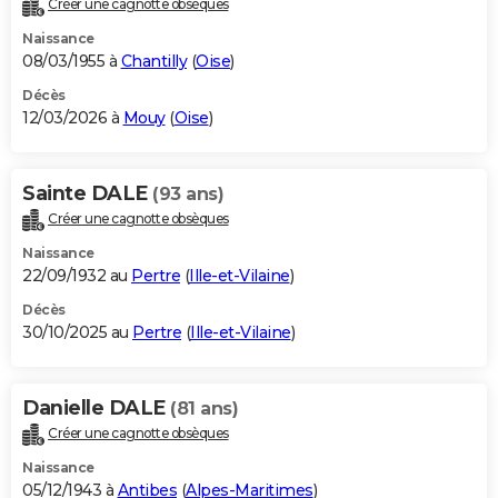
Créer une cagnotte obsèques
City break
Voyage de noces
Climat
Destinations
Voyage nature
Forum
+
PHOTO
Naissance
08/03/1955 à
Chantilly
(
Oise
)
GUIDES D'ACHAT
Décès
12/03/2026 à
Mouy
(
Oise
)
BONS PLANS
CARTE DE VOEUX
Sainte DALE
(93 ans)
Carte Bonne année
Carte Pâques
Carte de Noël
Carte Saint-Valentin
Carte d'anniversaire
DICTIONNAIRE
Créer une cagnotte obsèques
Biographies
Expressions
Dictionnaire
Citations
Proverbes
PROGRAMME TV
Naissance
22/09/1932 au
Pertre
(
Ille-et-Vilaine
)
COPAINS D'AVANT
Décès
30/10/2025 au
Pertre
(
Ille-et-Vilaine
)
Se connecter
Collèges
Universités
Service militaire
S'inscrire
Lycées
Primaires
Entreprises
Avis de recherche
AVIS DE DÉCÈS
FORUM
Danielle DALE
(81 ans)
Lifestyle
Sport
Television
Cinema
Bricolage
Culture
Auto
Voyage
Créer une cagnotte obsèques
Naissance
05/12/1943 à
Antibes
(
Alpes-Maritimes
)