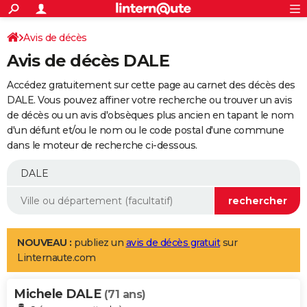
ACTUALITÉS
Connexion
S'inscrire
Avis de décès
Rechercher
Société
Education
Villes
Politique
Faits Divers
Monde
+
SPORT
Avis de décès DALE
Football
Cyclisme
Forum
Coupe du monde 2026
Tennis
Rugby
CULTURE
Accédez gratuitement sur cette page au carnet des décès des
TNT
Cinéma
Musique
Programme TV
Streaming
Sorties cinéma
+
DALE. Vous pouvez affiner votre recherche ou trouver un avis
FINANCE
de décès ou un avis d'obsèques plus ancien en tapant le nom
Impôts
Immobilier
Banque
Crédit
Retraite
Epargne
Risques naturels par ville
Assurance
AUTO
d'un défunt et/ou le nom ou le code postal d'une commune
dans le moteur de recherche ci-dessous.
Réserver un essai
Berlines
Forum auto
Essais
Citadines
SUV
+
HIGH-TECH
Meilleur smartphone
Ordinateurs
Guide high-tech
Mobiles
Internet
Jeux vidéo
+
BRICOLAGE
Aménagement intérieur
Cuisine
Jardinage
+
Forum
Extérieur
Salle de bains
Rangement
WEEK-END
Escapades
Expositions
Week-end nature
Guides de France
Patrimoine
Musées
+
LIFESTYLE
NOUVEAU :
publiez un
avis de décès gratuit
sur
Linternaute.com
Bien-être
Mode
+
Art de vivre
Loisirs
Modes de vie
SANTE
Michele DALE
Guide de la santé
Médicaments
+
Alimentation
Maladies
Sommeil
(71 ans)
VOYAGE