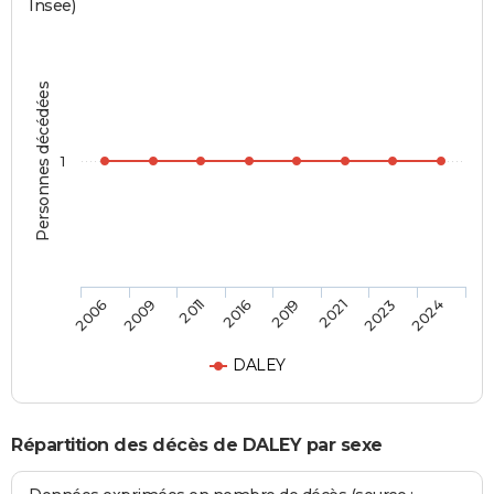
Insee)
Personnes décédées
1
2006
2009
2011
2016
2019
2021
2023
2024
DALEY
Répartition des décès de DALEY par sexe