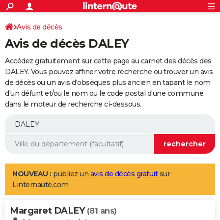
ACTUALITÉS
Connexion
S'inscrire
Avis de décès
Rechercher
Société
Education
Villes
Politique
Faits Divers
Monde
+
SPORT
Avis de décès DALEY
Football
Cyclisme
Forum
Coupe du monde 2026
Tennis
Rugby
CULTURE
Accédez gratuitement sur cette page au carnet des décès des
TNT
Cinéma
Musique
Programme TV
Streaming
Sorties cinéma
+
DALEY. Vous pouvez affiner votre recherche ou trouver un avis
FINANCE
de décès ou un avis d'obsèques plus ancien en tapant le nom
Impôts
Immobilier
Banque
Crédit
Retraite
Epargne
Risques naturels par ville
Assurance
AUTO
d'un défunt et/ou le nom ou le code postal d'une commune
dans le moteur de recherche ci-dessous.
Réserver un essai
Berlines
Forum auto
Essais
Citadines
SUV
+
HIGH-TECH
Meilleur smartphone
Ordinateurs
Guide high-tech
Mobiles
Internet
Jeux vidéo
+
BRICOLAGE
Aménagement intérieur
Cuisine
Jardinage
+
Forum
Extérieur
Salle de bains
Rangement
WEEK-END
Escapades
Expositions
Week-end nature
Guides de France
Patrimoine
Musées
+
LIFESTYLE
NOUVEAU :
publiez un
avis de décès gratuit
sur
Linternaute.com
Bien-être
Mode
+
Art de vivre
Loisirs
Modes de vie
SANTE
Margaret DALEY
Guide de la santé
Médicaments
+
Alimentation
Maladies
Sommeil
(81 ans)
VOYAGE