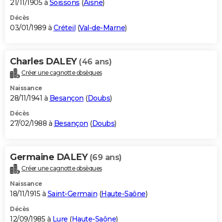
21/11/1905 à
Soissons
(
Aisne
)
Décès
03/01/1989 à
Créteil
(
Val-de-Marne
)
Charles DALEY
(46 ans)
Créer une cagnotte obsèques
Naissance
28/11/1941 à
Besançon
(
Doubs
)
Décès
27/02/1988 à
Besançon
(
Doubs
)
Germaine DALEY
(69 ans)
Créer une cagnotte obsèques
Naissance
18/11/1915 à
Saint-Germain
(
Haute-Saône
)
Décès
12/09/1985 à
Lure
(
Haute-Saône
)