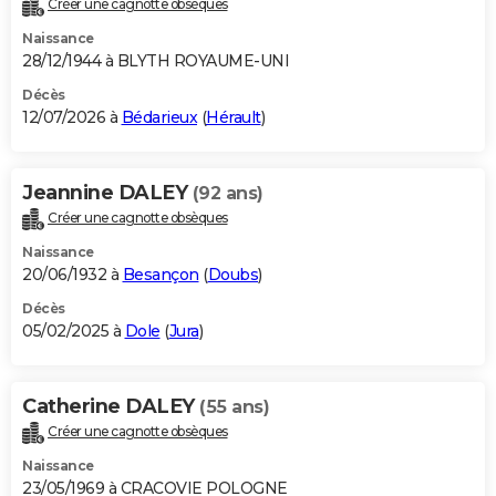
Créer une cagnotte obsèques
City break
Voyage de noces
Climat
Destinations
Voyage nature
Forum
+
PHOTO
Naissance
28/12/1944 à BLYTH ROYAUME-UNI
GUIDES D'ACHAT
Décès
12/07/2026 à
Bédarieux
(
Hérault
)
BONS PLANS
CARTE DE VOEUX
Jeannine DALEY
(92 ans)
Carte Bonne année
Carte Pâques
Carte de Noël
Carte Saint-Valentin
Carte d'anniversaire
DICTIONNAIRE
Créer une cagnotte obsèques
Biographies
Expressions
Dictionnaire
Citations
Proverbes
PROGRAMME TV
Naissance
20/06/1932 à
Besançon
(
Doubs
)
COPAINS D'AVANT
Décès
05/02/2025 à
Dole
(
Jura
)
Se connecter
Collèges
Universités
Service militaire
S'inscrire
Lycées
Primaires
Entreprises
Avis de recherche
AVIS DE DÉCÈS
FORUM
Catherine DALEY
(55 ans)
Lifestyle
Sport
Television
Cinema
Bricolage
Culture
Auto
Voyage
Créer une cagnotte obsèques
Naissance
23/05/1969 à CRACOVIE POLOGNE