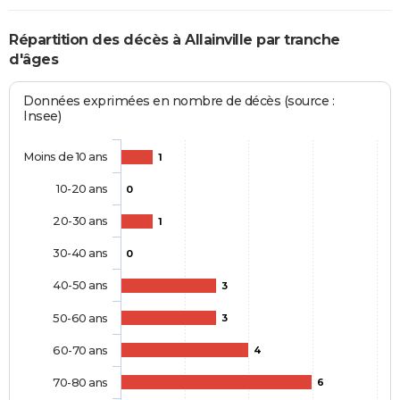
Répartition des décès à Allainville par tranche
d'âges
Données exprimées en nombre de décès (source :
Insee)
Moins de 10 ans
1
10-20 ans
0
20-30 ans
1
30-40 ans
0
40-50 ans
3
50-60 ans
3
60-70 ans
4
70-80 ans
6