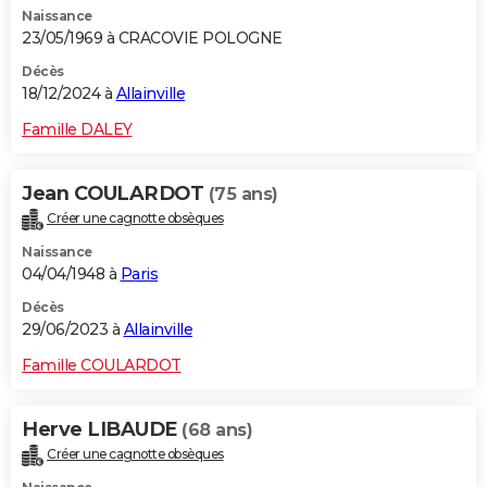
Naissance
City break
Voyage de noces
Climat
Destinations
Voyage nature
Forum
+
PHOTO
23/05/1969 à CRACOVIE POLOGNE
GUIDES D'ACHAT
Décès
18/12/2024 à
Allainville
BONS PLANS
Famille DALEY
CARTE DE VOEUX
Jean COULARDOT
(75 ans)
Carte Bonne année
Carte Pâques
Carte de Noël
Carte Saint-Valentin
Carte d'anniversaire
DICTIONNAIRE
Créer une cagnotte obsèques
Biographies
Expressions
Dictionnaire
Citations
Proverbes
PROGRAMME TV
Naissance
04/04/1948 à
Paris
COPAINS D'AVANT
Décès
29/06/2023 à
Allainville
Se connecter
Collèges
Universités
Service militaire
S'inscrire
Lycées
Primaires
Entreprises
Avis de recherche
AVIS DE DÉCÈS
Famille COULARDOT
FORUM
Lifestyle
Sport
Television
Cinema
Bricolage
Culture
Auto
Voyage
Herve LIBAUDE
(68 ans)
Créer une cagnotte obsèques