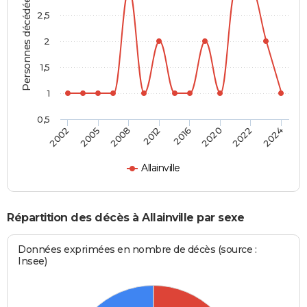
Personnes décédées
2,5
2
1,5
1
0,5
2012
2016
2020
2022
2024
2002
2005
2008
Allainville
Répartition des décès à Allainville par sexe
Données exprimées en nombre de décès (source :
Insee)