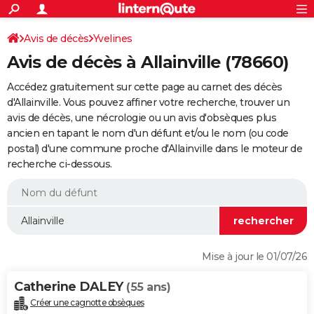
ACTUALITÉS
Connexion
S'inscrire
Avis de décès
Yvelines
Rechercher
Société
Education
Villes
Politique
Faits Divers
Monde
+
SPORT
Avis de décès à Allainville (78660)
Football
Cyclisme
Forum
Coupe du monde 2026
Tennis
Rugby
CULTURE
Accédez gratuitement sur cette page au carnet des décès
TNT
Cinéma
Musique
Programme TV
Streaming
Sorties cinéma
+
d'Allainville. Vous pouvez affiner votre recherche, trouver un
FINANCE
avis de décès, une nécrologie ou un avis d'obsèques plus
Impôts
Immobilier
Banque
Crédit
Retraite
Epargne
Risques naturels par ville
Assurance
AUTO
ancien en tapant le nom d'un défunt et/ou le nom (ou code
postal) d'une commune proche d'Allainville dans le moteur de
Réserver un essai
Berlines
Forum auto
Essais
Citadines
SUV
+
HIGH-TECH
recherche ci-dessous.
Meilleur smartphone
Ordinateurs
Guide high-tech
Mobiles
Internet
Jeux vidéo
+
BRICOLAGE
Aménagement intérieur
Cuisine
Jardinage
+
Forum
Extérieur
Salle de bains
Rangement
WEEK-END
Escapades
Expositions
Week-end nature
Guides de France
Patrimoine
Musées
+
LIFESTYLE
Mise à jour le 01/07/26
Bien-être
Mode
+
Art de vivre
Loisirs
Modes de vie
SANTE
Catherine DALEY
(55 ans)
Guide de la santé
Médicaments
+
Alimentation
Maladies
Sommeil
VOYAGE
Créer une cagnotte obsèques