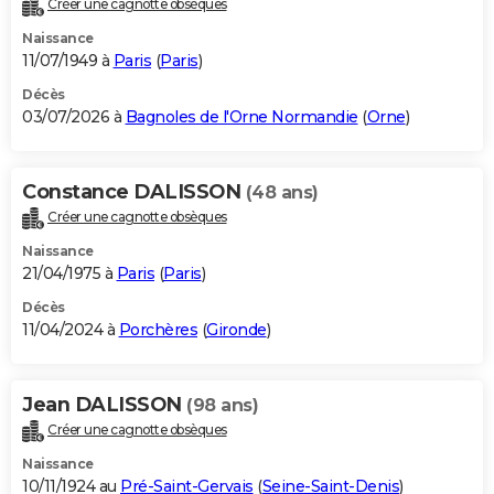
Créer une cagnotte obsèques
City break
Voyage de noces
Climat
Destinations
Voyage nature
Forum
+
PHOTO
Naissance
11/07/1949 à
Paris
(
Paris
)
GUIDES D'ACHAT
Décès
03/07/2026 à
Bagnoles de l'Orne Normandie
(
Orne
)
BONS PLANS
CARTE DE VOEUX
Constance DALISSON
(48 ans)
Carte Bonne année
Carte Pâques
Carte de Noël
Carte Saint-Valentin
Carte d'anniversaire
DICTIONNAIRE
Créer une cagnotte obsèques
Biographies
Expressions
Dictionnaire
Citations
Proverbes
PROGRAMME TV
Naissance
21/04/1975 à
Paris
(
Paris
)
COPAINS D'AVANT
Décès
11/04/2024 à
Porchères
(
Gironde
)
Se connecter
Collèges
Universités
Service militaire
S'inscrire
Lycées
Primaires
Entreprises
Avis de recherche
AVIS DE DÉCÈS
FORUM
Jean DALISSON
(98 ans)
Lifestyle
Sport
Television
Cinema
Bricolage
Culture
Auto
Voyage
Créer une cagnotte obsèques
Naissance
10/11/1924 au
Pré-Saint-Gervais
(
Seine-Saint-Denis
)