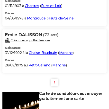
Naissance
01/11/1903 à
Chartres
(
Eure-et-Loir
)
Décès
04/03/1976 à
Montrouge
(
Hauts-de-Seine
)
Emile DALISSON
(72 ans)
Créer une cagnotte obsèques
Naissance
31/12/1902 à la
Chaise-Baudouin
(
Manche
)
Décès
28/09/1975 au
Petit-Celland
(
Manche
)
1
Carte de condoléances : envoyer
gratuitement une carte