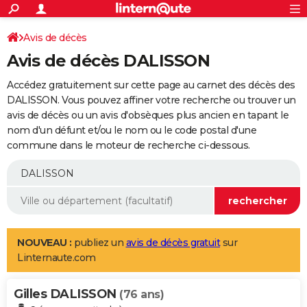
ACTUALITÉS
Connexion
S'inscrire
Avis de décès
Rechercher
Société
Education
Villes
Politique
Faits Divers
Monde
+
SPORT
Avis de décès DALISSON
Football
Cyclisme
Forum
Coupe du monde 2026
Tennis
Rugby
CULTURE
Accédez gratuitement sur cette page au carnet des décès des
TNT
Cinéma
Musique
Programme TV
Streaming
Sorties cinéma
+
DALISSON. Vous pouvez affiner votre recherche ou trouver un
FINANCE
avis de décès ou un avis d'obsèques plus ancien en tapant le
Impôts
Immobilier
Banque
Crédit
Retraite
Epargne
Risques naturels par ville
Assurance
AUTO
nom d'un défunt et/ou le nom ou le code postal d'une
commune dans le moteur de recherche ci-dessous.
Réserver un essai
Berlines
Forum auto
Essais
Citadines
SUV
+
HIGH-TECH
Meilleur smartphone
Ordinateurs
Guide high-tech
Mobiles
Internet
Jeux vidéo
+
BRICOLAGE
Aménagement intérieur
Cuisine
Jardinage
+
Forum
Extérieur
Salle de bains
Rangement
WEEK-END
Escapades
Expositions
Week-end nature
Guides de France
Patrimoine
Musées
+
LIFESTYLE
NOUVEAU :
publiez un
avis de décès gratuit
sur
Linternaute.com
Bien-être
Mode
+
Art de vivre
Loisirs
Modes de vie
SANTE
Gilles DALISSON
Guide de la santé
Médicaments
+
Alimentation
Maladies
Sommeil
(76 ans)
VOYAGE