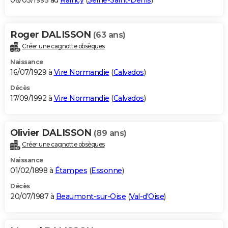
08/03/1995 au
Raincy
(
Seine-Saint-Denis
)
Roger DALISSON
(63 ans)
Créer une cagnotte obsèques
Naissance
16/07/1929 à
Vire Normandie
(
Calvados
)
Décès
17/09/1992 à
Vire Normandie
(
Calvados
)
Olivier DALISSON
(89 ans)
Créer une cagnotte obsèques
Naissance
01/02/1898 à
Étampes
(
Essonne
)
Décès
20/07/1987 à
Beaumont-sur-Oise
(
Val-d'Oise
)