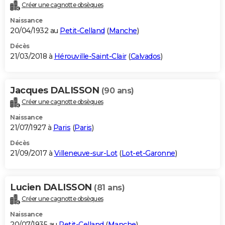
Créer une cagnotte obsèques
Naissance
20/04/1932 au
Petit-Celland
(
Manche
)
Décès
21/03/2018 à
Hérouville-Saint-Clair
(
Calvados
)
Jacques DALISSON
(90 ans)
Créer une cagnotte obsèques
Naissance
21/07/1927 à
Paris
(
Paris
)
Décès
21/09/2017 à
Villeneuve-sur-Lot
(
Lot-et-Garonne
)
Lucien DALISSON
(81 ans)
Créer une cagnotte obsèques
Naissance
20/07/1935 au
Petit-Celland
(
Manche
)