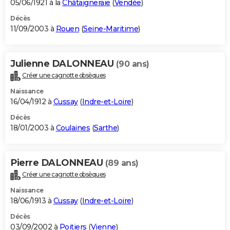
05/06/1921 à la
Châtaigneraie
(
Vendée
)
Décès
11/09/2003 à
Rouen
(
Seine-Maritime
)
Julienne DALONNEAU
(90 ans)
Créer une cagnotte obsèques
Naissance
16/04/1912 à
Cussay
(
Indre-et-Loire
)
Décès
18/01/2003 à
Coulaines
(
Sarthe
)
Pierre DALONNEAU
(89 ans)
Créer une cagnotte obsèques
Naissance
18/06/1913 à
Cussay
(
Indre-et-Loire
)
Décès
03/09/2002 à
Poitiers
(
Vienne
)