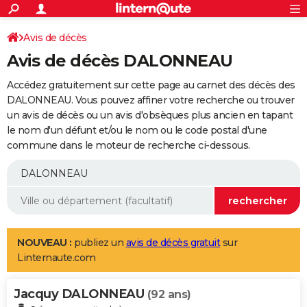
ACTUALITÉS
Connexion
S'inscrire
Avis de décès
Rechercher
Société
Education
Villes
Politique
Faits Divers
Monde
+
SPORT
Avis de décès DALONNEAU
Football
Cyclisme
Forum
Coupe du monde 2026
Tennis
Rugby
CULTURE
Accédez gratuitement sur cette page au carnet des décès des
TNT
Cinéma
Musique
Programme TV
Streaming
Sorties cinéma
+
DALONNEAU. Vous pouvez affiner votre recherche ou trouver
FINANCE
un avis de décès ou un avis d'obsèques plus ancien en tapant
Impôts
Immobilier
Banque
Crédit
Retraite
Epargne
Risques naturels par ville
Assurance
AUTO
le nom d'un défunt et/ou le nom ou le code postal d'une
commune dans le moteur de recherche ci-dessous.
Réserver un essai
Berlines
Forum auto
Essais
Citadines
SUV
+
HIGH-TECH
Meilleur smartphone
Ordinateurs
Guide high-tech
Mobiles
Internet
Jeux vidéo
+
BRICOLAGE
Aménagement intérieur
Cuisine
Jardinage
+
Forum
Extérieur
Salle de bains
Rangement
WEEK-END
Escapades
Expositions
Week-end nature
Guides de France
Patrimoine
Musées
+
LIFESTYLE
NOUVEAU :
publiez un
avis de décès gratuit
sur
Linternaute.com
Bien-être
Mode
+
Art de vivre
Loisirs
Modes de vie
SANTE
Jacquy DALONNEAU
Guide de la santé
Médicaments
+
Alimentation
Maladies
Sommeil
(92 ans)
VOYAGE