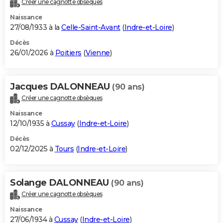
Créer une cagnotte obsèques
City break
Voyage de noces
Climat
Destinations
Voyage nature
Forum
+
PHOTO
Naissance
27/08/1933 à la
Celle-Saint-Avant
(
Indre-et-Loire
)
GUIDES D'ACHAT
Décès
26/01/2026 à
Poitiers
(
Vienne
)
BONS PLANS
CARTE DE VOEUX
Jacques DALONNEAU
(90 ans)
Carte Bonne année
Carte Pâques
Carte de Noël
Carte Saint-Valentin
Carte d'anniversaire
DICTIONNAIRE
Créer une cagnotte obsèques
Biographies
Expressions
Dictionnaire
Citations
Proverbes
PROGRAMME TV
Naissance
12/10/1935 à
Cussay
(
Indre-et-Loire
)
COPAINS D'AVANT
Décès
02/12/2025 à
Tours
(
Indre-et-Loire
)
Se connecter
Collèges
Universités
Service militaire
S'inscrire
Lycées
Primaires
Entreprises
Avis de recherche
AVIS DE DÉCÈS
FORUM
Solange DALONNEAU
(90 ans)
Lifestyle
Sport
Television
Cinema
Bricolage
Culture
Auto
Voyage
Créer une cagnotte obsèques
Naissance
27/06/1934 à
Cussay
(
Indre-et-Loire
)