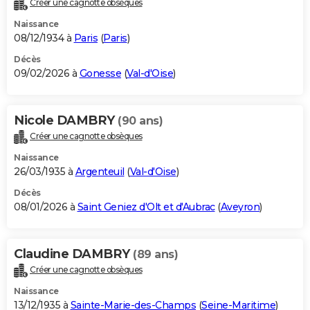
Créer une cagnotte obsèques
City break
Voyage de noces
Climat
Destinations
Voyage nature
Forum
+
PHOTO
Naissance
08/12/1934 à
Paris
(
Paris
)
GUIDES D'ACHAT
Décès
09/02/2026 à
Gonesse
(
Val-d'Oise
)
BONS PLANS
CARTE DE VOEUX
Nicole DAMBRY
(90 ans)
Carte Bonne année
Carte Pâques
Carte de Noël
Carte Saint-Valentin
Carte d'anniversaire
DICTIONNAIRE
Créer une cagnotte obsèques
Biographies
Expressions
Dictionnaire
Citations
Proverbes
PROGRAMME TV
Naissance
26/03/1935 à
Argenteuil
(
Val-d'Oise
)
COPAINS D'AVANT
Décès
08/01/2026 à
Saint Geniez d'Olt et d'Aubrac
(
Aveyron
)
Se connecter
Collèges
Universités
Service militaire
S'inscrire
Lycées
Primaires
Entreprises
Avis de recherche
AVIS DE DÉCÈS
FORUM
Claudine DAMBRY
(89 ans)
Lifestyle
Sport
Television
Cinema
Bricolage
Culture
Auto
Voyage
Créer une cagnotte obsèques
Naissance
13/12/1935 à
Sainte-Marie-des-Champs
(
Seine-Maritime
)