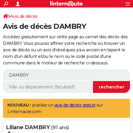
ACTUALITÉS
Connexion
S'inscrire
Avis de décès
Rechercher
Société
Education
Villes
Politique
Faits Divers
Monde
+
SPORT
Avis de décès DAMBRY
Football
Cyclisme
Forum
Coupe du monde 2026
Tennis
Rugby
CULTURE
Accédez gratuitement sur cette page au carnet des décès des
TNT
Cinéma
Musique
Programme TV
Streaming
Sorties cinéma
+
DAMBRY. Vous pouvez affiner votre recherche ou trouver un
FINANCE
avis de décès ou un avis d'obsèques plus ancien en tapant le
Impôts
Immobilier
Banque
Crédit
Retraite
Epargne
Risques naturels par ville
Assurance
AUTO
nom d'un défunt et/ou le nom ou le code postal d'une
commune dans le moteur de recherche ci-dessous.
Réserver un essai
Berlines
Forum auto
Essais
Citadines
SUV
+
HIGH-TECH
Meilleur smartphone
Ordinateurs
Guide high-tech
Mobiles
Internet
Jeux vidéo
+
BRICOLAGE
Aménagement intérieur
Cuisine
Jardinage
+
Forum
Extérieur
Salle de bains
Rangement
WEEK-END
Escapades
Expositions
Week-end nature
Guides de France
Patrimoine
Musées
+
LIFESTYLE
NOUVEAU :
publiez un
avis de décès gratuit
sur
Linternaute.com
Bien-être
Mode
+
Art de vivre
Loisirs
Modes de vie
SANTE
Liliane DAMBRY
Guide de la santé
Médicaments
+
Alimentation
Maladies
Sommeil
(91 ans)
VOYAGE