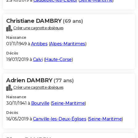
23/10/2019 à
Caudebec-lès-Elbeuf
(
Seine-Maritime
)
Christiane DAMBRY
(69 ans)
Créer une cagnotte obsèques
Naissance
01/11/1949 à
Antibes
(
Alpes-Maritimes
)
Décès
19/07/2019 à
Calvi
(
Haute-Corse
)
Adrien DAMBRY
(77 ans)
Créer une cagnotte obsèques
Naissance
30/11/1941 à
Bourville
(
Seine-Maritime
)
Décès
16/05/2019 à
Canville-les-Deux-Églises
(
Seine-Maritime
)