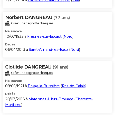
21/09/2014 à
Lavans-lès-Saint-Claude
(
Jura
)
Norbert DANGREAU
(77 ans)
Créer une cagnotte obsèques
Naissance
10/07/1935 à
Fresnes-sur-Escaut
(
Nord
)
Décès
06/04/2013 à
Saint-Amand-les-Eaux
(
Nord
)
Clotilde DANGREAU
(91 ans)
Créer une cagnotte obsèques
Naissance
08/06/1921 à
Bruay-la-Buissière
(
Pas-de-Calais
)
Décès
28/03/2013 à
Marennes-Hiers-Brouage
(
Charente-
Maritime
)