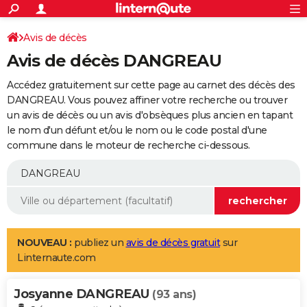
ACTUALITÉS
Connexion
S'inscrire
Avis de décès
Rechercher
Société
Education
Villes
Politique
Faits Divers
Monde
+
SPORT
Avis de décès DANGREAU
Football
Cyclisme
Forum
Coupe du monde 2026
Tennis
Rugby
CULTURE
Accédez gratuitement sur cette page au carnet des décès des
TNT
Cinéma
Musique
Programme TV
Streaming
Sorties cinéma
+
DANGREAU. Vous pouvez affiner votre recherche ou trouver
FINANCE
un avis de décès ou un avis d'obsèques plus ancien en tapant
Impôts
Immobilier
Banque
Crédit
Retraite
Epargne
Risques naturels par ville
Assurance
AUTO
le nom d'un défunt et/ou le nom ou le code postal d'une
commune dans le moteur de recherche ci-dessous.
Réserver un essai
Berlines
Forum auto
Essais
Citadines
SUV
+
HIGH-TECH
Meilleur smartphone
Ordinateurs
Guide high-tech
Mobiles
Internet
Jeux vidéo
+
BRICOLAGE
Aménagement intérieur
Cuisine
Jardinage
+
Forum
Extérieur
Salle de bains
Rangement
WEEK-END
Escapades
Expositions
Week-end nature
Guides de France
Patrimoine
Musées
+
LIFESTYLE
NOUVEAU :
publiez un
avis de décès gratuit
sur
Linternaute.com
Bien-être
Mode
+
Art de vivre
Loisirs
Modes de vie
SANTE
Josyanne DANGREAU
Guide de la santé
Médicaments
+
Alimentation
Maladies
Sommeil
(93 ans)
VOYAGE