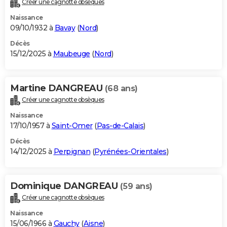
Créer une cagnotte obsèques
City break
Voyage de noces
Climat
Destinations
Voyage nature
Forum
+
PHOTO
Naissance
09/10/1932 à
Bavay
(
Nord
)
GUIDES D'ACHAT
Décès
15/12/2025 à
Maubeuge
(
Nord
)
BONS PLANS
CARTE DE VOEUX
Martine DANGREAU
(68 ans)
Carte Bonne année
Carte Pâques
Carte de Noël
Carte Saint-Valentin
Carte d'anniversaire
DICTIONNAIRE
Créer une cagnotte obsèques
Biographies
Expressions
Dictionnaire
Citations
Proverbes
PROGRAMME TV
Naissance
17/10/1957 à
Saint-Omer
(
Pas-de-Calais
)
COPAINS D'AVANT
Décès
14/12/2025 à
Perpignan
(
Pyrénées-Orientales
)
Se connecter
Collèges
Universités
Service militaire
S'inscrire
Lycées
Primaires
Entreprises
Avis de recherche
AVIS DE DÉCÈS
FORUM
Dominique DANGREAU
(59 ans)
Lifestyle
Sport
Television
Cinema
Bricolage
Culture
Auto
Voyage
Créer une cagnotte obsèques
Naissance
15/06/1966 à
Gauchy
(
Aisne
)