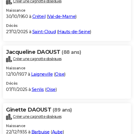
Créer une cagnotte obsèques
City break
Voyage de noces
Climat
Destinations
Voyage nature
Forum
+
PHOTO
Naissance
30/10/1950 à
Créteil
(
Val-de-Marne
)
GUIDES D'ACHAT
Décès
27/12/2025 à
Saint-Cloud
(
Hauts-de-Seine
)
BONS PLANS
CARTE DE VOEUX
Jacqueline DAOUST
(88 ans)
Carte Bonne année
Carte Pâques
Carte de Noël
Carte Saint-Valentin
Carte d'anniversaire
DICTIONNAIRE
Créer une cagnotte obsèques
Biographies
Expressions
Dictionnaire
Citations
Proverbes
PROGRAMME TV
Naissance
12/10/1937 à
Laigneville
(
Oise
)
COPAINS D'AVANT
Décès
07/11/2025 à
Senlis
(
Oise
)
Se connecter
Collèges
Universités
Service militaire
S'inscrire
Lycées
Primaires
Entreprises
Avis de recherche
AVIS DE DÉCÈS
FORUM
Ginette DAOUST
(89 ans)
Lifestyle
Sport
Television
Cinema
Bricolage
Culture
Auto
Voyage
Créer une cagnotte obsèques
Naissance
22/12/1935 à
Barbuise
(
Aube
)