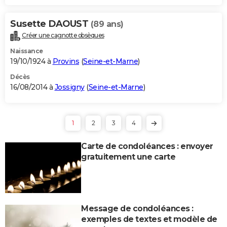
Susette DAOUST
(89 ans)
Créer une cagnotte obsèques
Naissance
19/10/1924 à
Provins
(
Seine-et-Marne
)
Décès
16/08/2014 à
Jossigny
(
Seine-et-Marne
)
1
2
3
4
Carte de condoléances : envoyer
gratuitement une carte
Message de condoléances :
exemples de textes et modèle de