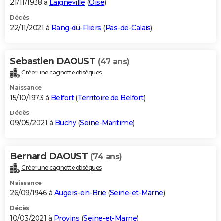
21/11/1938 à
Laigneville
(
Oise
)
Décès
22/11/2021 à
Rang-du-Fliers
(
Pas-de-Calais
)
Sebastien DAOUST
(47 ans)
Créer une cagnotte obsèques
Naissance
15/10/1973 à
Belfort
(
Territoire de Belfort
)
Décès
09/05/2021 à
Buchy
(
Seine-Maritime
)
Bernard DAOUST
(74 ans)
Créer une cagnotte obsèques
Naissance
26/09/1946 à
Augers-en-Brie
(
Seine-et-Marne
)
Décès
10/03/2021 à
Provins
(
Seine-et-Marne
)