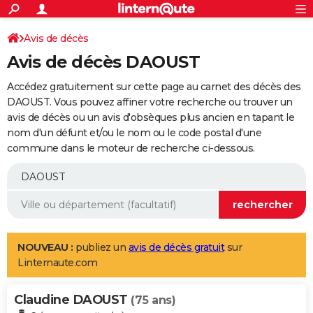
ACTUALITÉS
Connexion
S'inscrire
Avis de décès
Rechercher
Société
Education
Villes
Politique
Faits Divers
Monde
+
SPORT
Avis de décès DAOUST
Football
Cyclisme
Forum
Coupe du monde 2026
Tennis
Rugby
CULTURE
Accédez gratuitement sur cette page au carnet des décès des
TNT
Cinéma
Musique
Programme TV
Streaming
Sorties cinéma
+
DAOUST. Vous pouvez affiner votre recherche ou trouver un
FINANCE
avis de décès ou un avis d'obsèques plus ancien en tapant le
Impôts
Immobilier
Banque
Crédit
Retraite
Epargne
Risques naturels par ville
Assurance
AUTO
nom d'un défunt et/ou le nom ou le code postal d'une
commune dans le moteur de recherche ci-dessous.
Réserver un essai
Berlines
Forum auto
Essais
Citadines
SUV
+
HIGH-TECH
Meilleur smartphone
Ordinateurs
Guide high-tech
Mobiles
Internet
Jeux vidéo
+
BRICOLAGE
Aménagement intérieur
Cuisine
Jardinage
+
Forum
Extérieur
Salle de bains
Rangement
WEEK-END
Escapades
Expositions
Week-end nature
Guides de France
Patrimoine
Musées
+
LIFESTYLE
NOUVEAU :
publiez un
avis de décès gratuit
sur
Linternaute.com
Bien-être
Mode
+
Art de vivre
Loisirs
Modes de vie
SANTE
Claudine DAOUST
Guide de la santé
Médicaments
+
Alimentation
Maladies
Sommeil
(75 ans)
VOYAGE