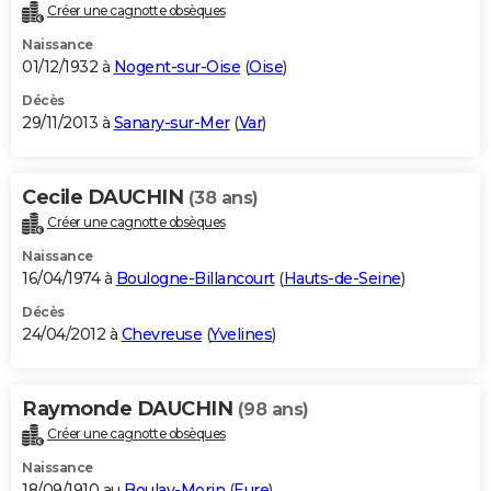
Créer une cagnotte obsèques
Naissance
01/12/1932 à
Nogent-sur-Oise
(
Oise
)
Décès
29/11/2013 à
Sanary-sur-Mer
(
Var
)
Cecile DAUCHIN
(38 ans)
Créer une cagnotte obsèques
Naissance
16/04/1974 à
Boulogne-Billancourt
(
Hauts-de-Seine
)
Décès
24/04/2012 à
Chevreuse
(
Yvelines
)
Raymonde DAUCHIN
(98 ans)
Créer une cagnotte obsèques
Naissance
18/09/1910 au
Boulay-Morin
(
Eure
)