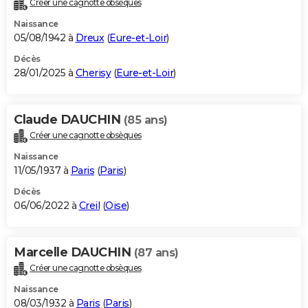
Créer une cagnotte obsèques
City break
Voyage de noces
Climat
Destinations
Voyage nature
Forum
+
PHOTO
Naissance
05/08/1942 à
Dreux
(
Eure-et-Loir
)
GUIDES D'ACHAT
Décès
28/01/2025 à
Cherisy
(
Eure-et-Loir
)
BONS PLANS
CARTE DE VOEUX
Claude DAUCHIN
(85 ans)
Carte Bonne année
Carte Pâques
Carte de Noël
Carte Saint-Valentin
Carte d'anniversaire
DICTIONNAIRE
Créer une cagnotte obsèques
Biographies
Expressions
Dictionnaire
Citations
Proverbes
PROGRAMME TV
Naissance
11/05/1937 à
Paris
(
Paris
)
COPAINS D'AVANT
Décès
06/06/2022 à
Creil
(
Oise
)
Se connecter
Collèges
Universités
Service militaire
S'inscrire
Lycées
Primaires
Entreprises
Avis de recherche
AVIS DE DÉCÈS
FORUM
Marcelle DAUCHIN
(87 ans)
Lifestyle
Sport
Television
Cinema
Bricolage
Culture
Auto
Voyage
Créer une cagnotte obsèques
Naissance
08/03/1932 à
Paris
(
Paris
)