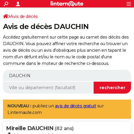
ACTUALITÉS
Connexion
S'inscrire
Avis de décès
Rechercher
Société
Education
Villes
Politique
Faits Divers
Monde
+
SPORT
Avis de décès DAUCHIN
Football
Cyclisme
Forum
Coupe du monde 2026
Tennis
Rugby
CULTURE
Accédez gratuitement sur cette page au carnet des décès des
TNT
Cinéma
Musique
Programme TV
Streaming
Sorties cinéma
+
DAUCHIN. Vous pouvez affiner votre recherche ou trouver un
FINANCE
avis de décès ou un avis d'obsèques plus ancien en tapant le
Impôts
Immobilier
Banque
Crédit
Retraite
Epargne
Risques naturels par ville
Assurance
AUTO
nom d'un défunt et/ou le nom ou le code postal d'une
commune dans le moteur de recherche ci-dessous.
Réserver un essai
Berlines
Forum auto
Essais
Citadines
SUV
+
HIGH-TECH
Meilleur smartphone
Ordinateurs
Guide high-tech
Mobiles
Internet
Jeux vidéo
+
BRICOLAGE
Aménagement intérieur
Cuisine
Jardinage
+
Forum
Extérieur
Salle de bains
Rangement
WEEK-END
Escapades
Expositions
Week-end nature
Guides de France
Patrimoine
Musées
+
LIFESTYLE
NOUVEAU :
publiez un
avis de décès gratuit
sur
Linternaute.com
Bien-être
Mode
+
Art de vivre
Loisirs
Modes de vie
SANTE
Mireille DAUCHIN
Guide de la santé
Médicaments
+
Alimentation
Maladies
Sommeil
(82 ans)
VOYAGE