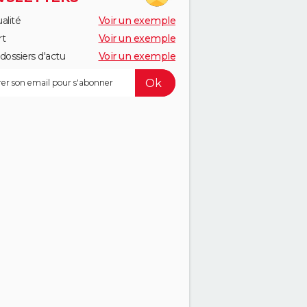
alité
Voir un exemple
rt
Voir un exemple
dossiers d'actu
Voir un exemple