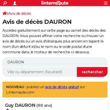
ACTUALITÉS
Connexion
S'inscrire
Avis de décès
Rechercher
Société
Education
Villes
Politique
Faits Divers
Monde
+
SPORT
Avis de décès DAURON
Football
Cyclisme
Forum
Coupe du monde 2026
Tennis
Rugby
CULTURE
Accédez gratuitement sur cette page au carnet des décès des
TNT
Cinéma
Musique
Programme TV
Streaming
Sorties cinéma
+
DAURON. Vous pouvez affiner votre recherche ou trouver un
FINANCE
avis de décès ou un avis d'obsèques plus ancien en tapant le
Impôts
Immobilier
Banque
Crédit
Retraite
Epargne
Risques naturels par ville
Assurance
AUTO
nom d'un défunt et/ou le nom ou le code postal d'une
commune dans le moteur de recherche ci-dessous.
Réserver un essai
Berlines
Forum auto
Essais
Citadines
SUV
+
HIGH-TECH
Meilleur smartphone
Ordinateurs
Guide high-tech
Mobiles
Internet
Jeux vidéo
+
BRICOLAGE
Aménagement intérieur
Cuisine
Jardinage
+
Forum
Extérieur
Salle de bains
Rangement
WEEK-END
Escapades
Expositions
Week-end nature
Guides de France
Patrimoine
Musées
+
LIFESTYLE
NOUVEAU :
publiez un
avis de décès gratuit
sur
Linternaute.com
Bien-être
Mode
+
Art de vivre
Loisirs
Modes de vie
SANTE
Guy DAURON
Guide de la santé
Médicaments
+
Alimentation
Maladies
Sommeil
(88 ans)
VOYAGE