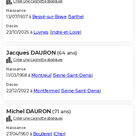
Créer une cagnotte obsèques
City break
Voyage de noces
Climat
Destinations
Voyage nature
Forum
+
PHOTO
Naissance
13/07/1937 à
Bessé-sur-Braye
(
Sarthe
)
GUIDES D'ACHAT
Décès
22/10/2025 à
Luynes
(
Indre-et-Loire
)
BONS PLANS
CARTE DE VOEUX
Jacques DAURON
(64 ans)
Carte Bonne année
Carte Pâques
Carte de Noël
Carte Saint-Valentin
Carte d'anniversaire
DICTIONNAIRE
Créer une cagnotte obsèques
Biographies
Expressions
Dictionnaire
Citations
Proverbes
PROGRAMME TV
Naissance
11/03/1958 à
Montreuil
(
Seine-Saint-Denis
)
COPAINS D'AVANT
Décès
22/12/2022 à
Montfermeil
(
Seine-Saint-Denis
)
Se connecter
Collèges
Universités
Service militaire
S'inscrire
Lycées
Primaires
Entreprises
Avis de recherche
AVIS DE DÉCÈS
FORUM
Michel DAURON
(71 ans)
Lifestyle
Sport
Television
Cinema
Bricolage
Culture
Auto
Voyage
Créer une cagnotte obsèques
Naissance
27/04/1950 à
Boulleret
(
Cher
)