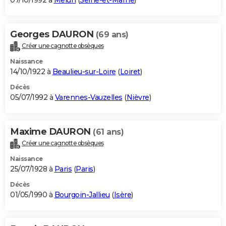
07/10/1992 à
Melun
(
Seine-et-Marne
)
Georges DAURON
(69 ans)
Créer une cagnotte obsèques
Naissance
14/10/1922 à
Beaulieu-sur-Loire
(
Loiret
)
Décès
05/07/1992 à
Varennes-Vauzelles
(
Nièvre
)
Maxime DAURON
(61 ans)
Créer une cagnotte obsèques
Naissance
25/07/1928 à
Paris
(
Paris
)
Décès
01/05/1990 à
Bourgoin-Jallieu
(
Isère
)