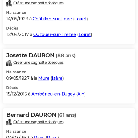
Créer une cagnotte obsèques
Naissance
14/05/1923 à
Châtillon-sur-Loire
(
Loiret
)
Décès
12/04/2017 à
Ouzouer-sur-Trézée
(
Loiret
)
Josette DAURON
(88 ans)
Créer une cagnotte obsèques
Naissance
09/05/1927 à la
Mure
(
Isère
)
Décès
15/12/2015 à
Ambérieu-en-Bugey
(
Ain
)
Bernard DAURON
(61 ans)
Créer une cagnotte obsèques
Naissance
04/03/1953 à
Paris
(
Paris
)