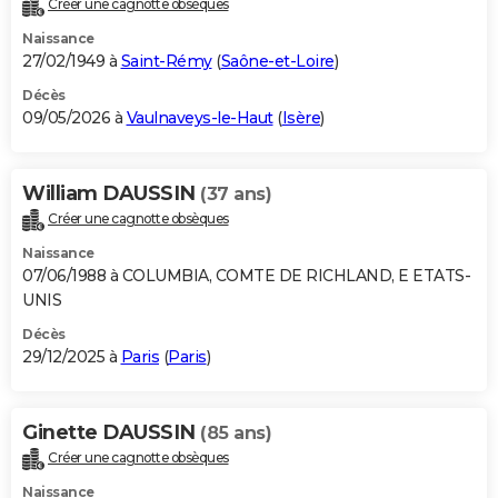
Créer une cagnotte obsèques
City break
Voyage de noces
Climat
Destinations
Voyage nature
Forum
+
PHOTO
Naissance
27/02/1949 à
Saint-Rémy
(
Saône-et-Loire
)
GUIDES D'ACHAT
Décès
09/05/2026 à
Vaulnaveys-le-Haut
(
Isère
)
BONS PLANS
CARTE DE VOEUX
William DAUSSIN
(37 ans)
Carte Bonne année
Carte Pâques
Carte de Noël
Carte Saint-Valentin
Carte d'anniversaire
DICTIONNAIRE
Créer une cagnotte obsèques
Biographies
Expressions
Dictionnaire
Citations
Proverbes
PROGRAMME TV
Naissance
07/06/1988 à COLUMBIA, COMTE DE RICHLAND, E ETATS-
COPAINS D'AVANT
UNIS
Décès
Se connecter
Collèges
Universités
Service militaire
S'inscrire
Lycées
Primaires
Entreprises
Avis de recherche
AVIS DE DÉCÈS
29/12/2025 à
Paris
(
Paris
)
FORUM
Lifestyle
Sport
Television
Cinema
Bricolage
Culture
Auto
Voyage
Ginette DAUSSIN
(85 ans)
Créer une cagnotte obsèques
Naissance