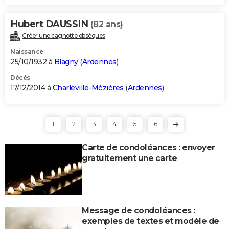
Hubert DAUSSIN
(82 ans)
Créer une cagnotte obsèques
Naissance
25/10/1932 à
Blagny
(
Ardennes
)
Décès
17/12/2014 à
Charleville-Mézières
(
Ardennes
)
1
2
3
4
5
6
Carte de condoléances : envoyer
gratuitement une carte
Message de condoléances :
exemples de textes et modèle de