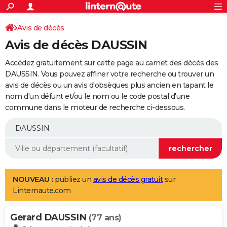
ACTUALITÉS
Connexion
S'inscrire
Avis de décès
Rechercher
Société
Education
Villes
Politique
Faits Divers
Monde
+
SPORT
Avis de décès DAUSSIN
Football
Cyclisme
Forum
Coupe du monde 2026
Tennis
Rugby
CULTURE
Accédez gratuitement sur cette page au carnet des décès des
TNT
Cinéma
Musique
Programme TV
Streaming
Sorties cinéma
+
DAUSSIN. Vous pouvez affiner votre recherche ou trouver un
FINANCE
avis de décès ou un avis d'obsèques plus ancien en tapant le
Impôts
Immobilier
Banque
Crédit
Retraite
Epargne
Risques naturels par ville
Assurance
AUTO
nom d'un défunt et/ou le nom ou le code postal d'une
commune dans le moteur de recherche ci-dessous.
Réserver un essai
Berlines
Forum auto
Essais
Citadines
SUV
+
HIGH-TECH
Meilleur smartphone
Ordinateurs
Guide high-tech
Mobiles
Internet
Jeux vidéo
+
BRICOLAGE
Aménagement intérieur
Cuisine
Jardinage
+
Forum
Extérieur
Salle de bains
Rangement
WEEK-END
Escapades
Expositions
Week-end nature
Guides de France
Patrimoine
Musées
+
LIFESTYLE
NOUVEAU :
publiez un
avis de décès gratuit
sur
Linternaute.com
Bien-être
Mode
+
Art de vivre
Loisirs
Modes de vie
SANTE
Gerard DAUSSIN
Guide de la santé
Médicaments
+
Alimentation
Maladies
Sommeil
(77 ans)
VOYAGE