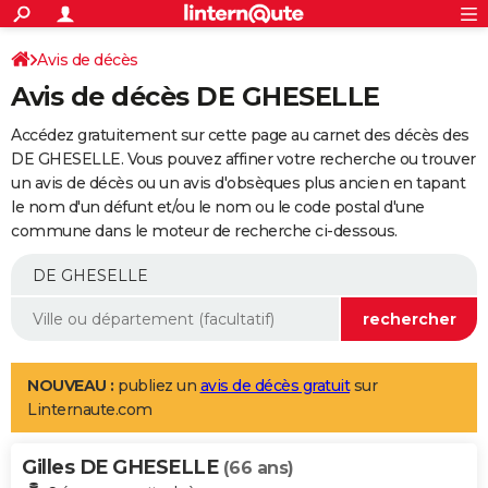
ACTUALITÉS
Connexion
S'inscrire
Avis de décès
Rechercher
Société
Education
Villes
Politique
Faits Divers
Monde
+
SPORT
Avis de décès DE GHESELLE
Football
Cyclisme
Forum
Coupe du monde 2026
Tennis
Rugby
CULTURE
Accédez gratuitement sur cette page au carnet des décès des
TNT
Cinéma
Musique
Programme TV
Streaming
Sorties cinéma
+
DE GHESELLE. Vous pouvez affiner votre recherche ou trouver
FINANCE
un avis de décès ou un avis d'obsèques plus ancien en tapant
Impôts
Immobilier
Banque
Crédit
Retraite
Epargne
Risques naturels par ville
Assurance
AUTO
le nom d'un défunt et/ou le nom ou le code postal d'une
commune dans le moteur de recherche ci-dessous.
Réserver un essai
Berlines
Forum auto
Essais
Citadines
SUV
+
HIGH-TECH
Meilleur smartphone
Ordinateurs
Guide high-tech
Mobiles
Internet
Jeux vidéo
+
BRICOLAGE
Aménagement intérieur
Cuisine
Jardinage
+
Forum
Extérieur
Salle de bains
Rangement
WEEK-END
Escapades
Expositions
Week-end nature
Guides de France
Patrimoine
Musées
+
LIFESTYLE
NOUVEAU :
publiez un
avis de décès gratuit
sur
Linternaute.com
Bien-être
Mode
+
Art de vivre
Loisirs
Modes de vie
SANTE
Gilles DE GHESELLE
Guide de la santé
Médicaments
+
Alimentation
Maladies
Sommeil
(66 ans)
VOYAGE