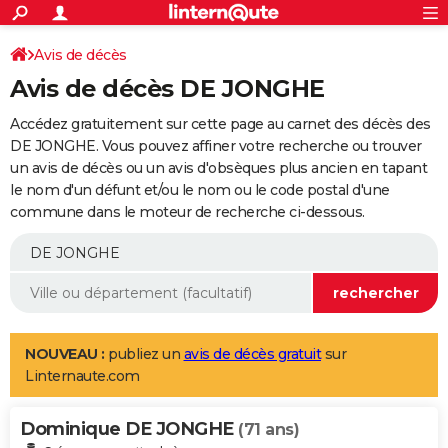
ACTUALITÉS
Connexion
S'inscrire
Avis de décès
Rechercher
Société
Education
Villes
Politique
Faits Divers
Monde
+
SPORT
Avis de décès DE JONGHE
Football
Cyclisme
Forum
Coupe du monde 2026
Tennis
Rugby
CULTURE
Accédez gratuitement sur cette page au carnet des décès des
TNT
Cinéma
Musique
Programme TV
Streaming
Sorties cinéma
+
DE JONGHE. Vous pouvez affiner votre recherche ou trouver
FINANCE
un avis de décès ou un avis d'obsèques plus ancien en tapant
Impôts
Immobilier
Banque
Crédit
Retraite
Epargne
Risques naturels par ville
Assurance
AUTO
le nom d'un défunt et/ou le nom ou le code postal d'une
commune dans le moteur de recherche ci-dessous.
Réserver un essai
Berlines
Forum auto
Essais
Citadines
SUV
+
HIGH-TECH
Meilleur smartphone
Ordinateurs
Guide high-tech
Mobiles
Internet
Jeux vidéo
+
BRICOLAGE
Aménagement intérieur
Cuisine
Jardinage
+
Forum
Extérieur
Salle de bains
Rangement
WEEK-END
Escapades
Expositions
Week-end nature
Guides de France
Patrimoine
Musées
+
LIFESTYLE
NOUVEAU :
publiez un
avis de décès gratuit
sur
Linternaute.com
Bien-être
Mode
+
Art de vivre
Loisirs
Modes de vie
SANTE
Dominique DE JONGHE
Guide de la santé
Médicaments
+
Alimentation
Maladies
Sommeil
(71 ans)
VOYAGE