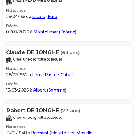
Créer une cagnotte obsèques
City break
Voyage de noces
Climat
Destinations
Voyage nature
Forum
+
PHOTO
Naissance
25/04/1955 à
Gisors
(
Eure
)
GUIDES D'ACHAT
Décès
01/07/2026 à
Montélimar
(
Drôme
)
BONS PLANS
CARTE DE VOEUX
Claude DE JONGHE
(63 ans)
Carte Bonne année
Carte Pâques
Carte de Noël
Carte Saint-Valentin
Carte d'anniversaire
DICTIONNAIRE
Créer une cagnotte obsèques
Biographies
Expressions
Dictionnaire
Citations
Proverbes
PROGRAMME TV
Naissance
28/12/1962 à
Lens
(
Pas-de-Calais
)
COPAINS D'AVANT
Décès
15/03/2026 à
Albert
(
Somme
)
Se connecter
Collèges
Universités
Service militaire
S'inscrire
Lycées
Primaires
Entreprises
Avis de recherche
AVIS DE DÉCÈS
FORUM
Robert DE JONGHE
(77 ans)
Lifestyle
Sport
Television
Cinema
Bricolage
Culture
Auto
Voyage
Créer une cagnotte obsèques
Naissance
15/01/1948 à
Baccarat
(
Meurthe-et-Moselle
)