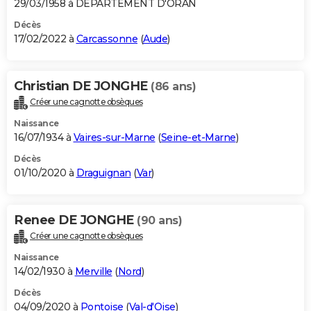
29/03/1958 à DEPARTEMENT D'ORAN
Décès
17/02/2022 à
Carcassonne
(
Aude
)
Christian DE JONGHE
(86 ans)
Créer une cagnotte obsèques
Naissance
16/07/1934 à
Vaires-sur-Marne
(
Seine-et-Marne
)
Décès
01/10/2020 à
Draguignan
(
Var
)
Renee DE JONGHE
(90 ans)
Créer une cagnotte obsèques
Naissance
14/02/1930 à
Merville
(
Nord
)
Décès
04/09/2020 à
Pontoise
(
Val-d'Oise
)