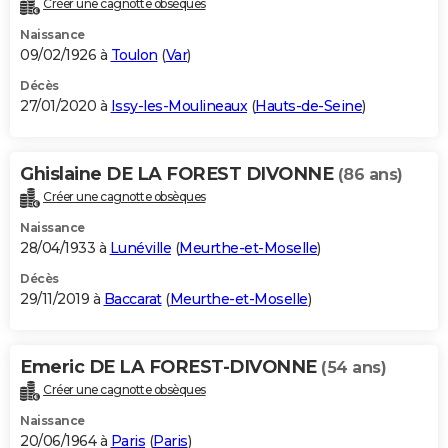
Créer une cagnotte obsèques
Naissance
09/02/1926 à
Toulon
(
Var
)
Décès
27/01/2020 à
Issy-les-Moulineaux
(
Hauts-de-Seine
)
Ghislaine DE LA FOREST DIVONNE
(86 ans)
Créer une cagnotte obsèques
Naissance
28/04/1933 à
Lunéville
(
Meurthe-et-Moselle
)
Décès
29/11/2019 à
Baccarat
(
Meurthe-et-Moselle
)
Emeric DE LA FOREST-DIVONNE
(54 ans)
Créer une cagnotte obsèques
Naissance
20/06/1964 à
Paris
(
Paris
)