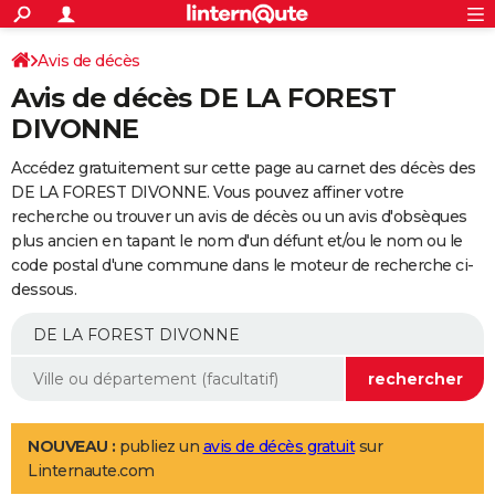
ACTUALITÉS
Connexion
S'inscrire
Avis de décès
Rechercher
Société
Education
Villes
Politique
Faits Divers
Monde
+
SPORT
Avis de décès DE LA FOREST
Football
Cyclisme
Forum
Coupe du monde 2026
Tennis
Rugby
CULTURE
DIVONNE
TNT
Cinéma
Musique
Programme TV
Streaming
Sorties cinéma
+
FINANCE
Accédez gratuitement sur cette page au carnet des décès des
DE LA FOREST DIVONNE. Vous pouvez affiner votre
Impôts
Immobilier
Banque
Crédit
Retraite
Epargne
Risques naturels par ville
Assurance
AUTO
recherche ou trouver un avis de décès ou un avis d'obsèques
plus ancien en tapant le nom d'un défunt et/ou le nom ou le
Réserver un essai
Berlines
Forum auto
Essais
Citadines
SUV
+
HIGH-TECH
code postal d'une commune dans le moteur de recherche ci-
dessous.
Meilleur smartphone
Ordinateurs
Guide high-tech
Mobiles
Internet
Jeux vidéo
+
BRICOLAGE
Aménagement intérieur
Cuisine
Jardinage
+
Forum
Extérieur
Salle de bains
Rangement
WEEK-END
Escapades
Expositions
Week-end nature
Guides de France
Patrimoine
Musées
+
LIFESTYLE
Bien-être
Mode
+
Art de vivre
Loisirs
Modes de vie
SANTE
NOUVEAU :
publiez un
avis de décès gratuit
sur
Linternaute.com
Guide de la santé
Médicaments
+
Alimentation
Maladies
Sommeil
VOYAGE