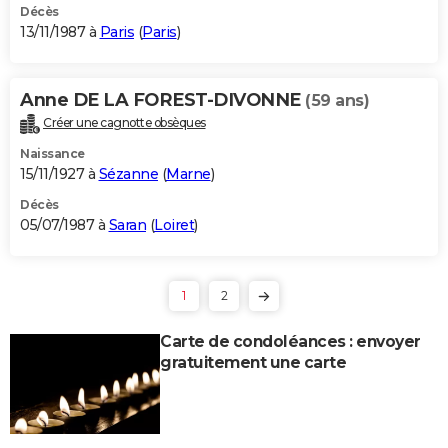
Décès
13/11/1987 à
Paris
(
Paris
)
Anne DE LA FOREST-DIVONNE
(59 ans)
Créer une cagnotte obsèques
Naissance
15/11/1927 à
Sézanne
(
Marne
)
Décès
05/07/1987 à
Saran
(
Loiret
)
1
2
Carte de condoléances : envoyer
gratuitement une carte