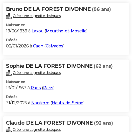
City break
Voyage de noces
Climat
Destinations
Voyage nature
Forum
+
PHOTO
Bruno DE LA FOREST DIVONNE
(86 ans)
Créer une cagnotte obsèques
GUIDES D'ACHAT
Naissance
19/06/1939 à
Laxou
(
Meurthe-et-Moselle
)
BONS PLANS
Décès
CARTE DE VOEUX
02/01/2026 à
Caen
(
Calvados
)
Carte Bonne année
Carte Pâques
Carte de Noël
Carte Saint-Valentin
Carte d'anniversaire
DICTIONNAIRE
Sophie DE LA FOREST DIVONNE
Biographies
Expressions
Dictionnaire
Citations
Proverbes
(62 ans)
PROGRAMME TV
Créer une cagnotte obsèques
COPAINS D'AVANT
Naissance
13/01/1963 à
Paris
(
Paris
)
Se connecter
Collèges
Universités
Service militaire
S'inscrire
Lycées
Primaires
Entreprises
Avis de recherche
AVIS DE DÉCÈS
Décès
31/12/2025 à
Nanterre
(
Hauts-de-Seine
)
FORUM
Lifestyle
Sport
Television
Cinema
Bricolage
Culture
Auto
Voyage
Claude DE LA FOREST DIVONNE
(92 ans)
Créer une cagnotte obsèques