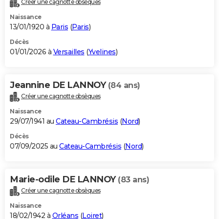
Créer une cagnotte obsèques
City break
Voyage de noces
Climat
Destinations
Voyage nature
Forum
+
PHOTO
Naissance
13/01/1920 à
Paris
(
Paris
)
GUIDES D'ACHAT
Décès
01/01/2026 à
Versailles
(
Yvelines
)
BONS PLANS
CARTE DE VOEUX
Jeannine DE LANNOY
(84 ans)
Carte Bonne année
Carte Pâques
Carte de Noël
Carte Saint-Valentin
Carte d'anniversaire
DICTIONNAIRE
Créer une cagnotte obsèques
Biographies
Expressions
Dictionnaire
Citations
Proverbes
PROGRAMME TV
Naissance
29/07/1941 au
Cateau-Cambrésis
(
Nord
)
COPAINS D'AVANT
Décès
07/09/2025 au
Cateau-Cambrésis
(
Nord
)
Se connecter
Collèges
Universités
Service militaire
S'inscrire
Lycées
Primaires
Entreprises
Avis de recherche
AVIS DE DÉCÈS
FORUM
Marie-odile DE LANNOY
(83 ans)
Lifestyle
Sport
Television
Cinema
Bricolage
Culture
Auto
Voyage
Créer une cagnotte obsèques
Naissance
18/02/1942 à
Orléans
(
Loiret
)