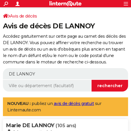
ACTUALITÉS
Connexion
S'inscrire
Avis de décès
Rechercher
Société
Education
Villes
Politique
Faits Divers
Monde
+
SPORT
Avis de décès DE LANNOY
Football
Cyclisme
Forum
Coupe du monde 2026
Tennis
Rugby
CULTURE
Accédez gratuitement sur cette page au carnet des décès des
TNT
Cinéma
Musique
Programme TV
Streaming
Sorties cinéma
+
DE LANNOY. Vous pouvez affiner votre recherche ou trouver
FINANCE
un avis de décès ou un avis d'obsèques plus ancien en tapant
Impôts
Immobilier
Banque
Crédit
Retraite
Epargne
Risques naturels par ville
Assurance
AUTO
le nom d'un défunt et/ou le nom ou le code postal d'une
commune dans le moteur de recherche ci-dessous.
Réserver un essai
Berlines
Forum auto
Essais
Citadines
SUV
+
HIGH-TECH
Meilleur smartphone
Ordinateurs
Guide high-tech
Mobiles
Internet
Jeux vidéo
+
BRICOLAGE
Aménagement intérieur
Cuisine
Jardinage
+
Forum
Extérieur
Salle de bains
Rangement
WEEK-END
Escapades
Expositions
Week-end nature
Guides de France
Patrimoine
Musées
+
LIFESTYLE
NOUVEAU :
publiez un
avis de décès gratuit
sur
Linternaute.com
Bien-être
Mode
+
Art de vivre
Loisirs
Modes de vie
SANTE
Marie DE LANNOY
Guide de la santé
Médicaments
+
Alimentation
Maladies
Sommeil
(105 ans)
VOYAGE