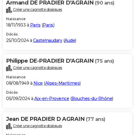
Armand DE PRADIER D'AGRAIN
(90 ans)
City break
Voyage de noces
Climat
Destinations
Voyage nature
Forum
+
PHOTO
Créer une cagnotte obsèques
Naissance
GUIDES D'ACHAT
18/11/1933 à
Paris
(
Paris
)
BONS PLANS
Décès
25/10/2024 à
Castelnaudary
(
Aude
)
CARTE DE VOEUX
Carte Bonne année
Carte Pâques
Carte de Noël
Carte Saint-Valentin
Carte d'anniversaire
DICTIONNAIRE
Philippe DE-PRADIER D'AGRAIN
(75 ans)
Biographies
Expressions
Dictionnaire
Citations
Proverbes
Créer une cagnotte obsèques
PROGRAMME TV
Naissance
COPAINS D'AVANT
08/08/1949 à
Nice
(
Alpes-Maritimes
)
Se connecter
Collèges
Universités
Service militaire
S'inscrire
Lycées
Primaires
Entreprises
Avis de recherche
Décès
AVIS DE DÉCÈS
05/09/2024 à
Aix-en-Provence
(
Bouches-du-Rhône
)
FORUM
Lifestyle
Sport
Television
Cinema
Bricolage
Culture
Auto
Voyage
Jean DE PRADIER D AGRAIN
(77 ans)
Créer une cagnotte obsèques