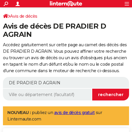
ACTUALITÉS
Connexion
S'inscrire
Avis de décès
Rechercher
Société
Education
Villes
Politique
Faits Divers
Monde
+
SPORT
Avis de décès DE PRADIER D
Football
Cyclisme
Forum
Coupe du monde 2026
Tennis
Rugby
CULTURE
AGRAIN
TNT
Cinéma
Musique
Programme TV
Streaming
Sorties cinéma
+
FINANCE
Accédez gratuitement sur cette page au carnet des décès des
DE PRADIER D AGRAIN. Vous pouvez affiner votre recherche
Impôts
Immobilier
Banque
Crédit
Retraite
Epargne
Risques naturels par ville
Assurance
AUTO
ou trouver un avis de décès ou un avis d'obsèques plus ancien
en tapant le nom d'un défunt et/ou le nom ou le code postal
Réserver un essai
Berlines
Forum auto
Essais
Citadines
SUV
+
HIGH-TECH
d'une commune dans le moteur de recherche ci-dessous.
Meilleur smartphone
Ordinateurs
Guide high-tech
Mobiles
Internet
Jeux vidéo
+
BRICOLAGE
Aménagement intérieur
Cuisine
Jardinage
+
Forum
Extérieur
Salle de bains
Rangement
WEEK-END
Escapades
Expositions
Week-end nature
Guides de France
Patrimoine
Musées
+
LIFESTYLE
NOUVEAU :
publiez un
avis de décès gratuit
sur
Bien-être
Mode
+
Art de vivre
Loisirs
Modes de vie
SANTE
Linternaute.com
Guide de la santé
Médicaments
+
Alimentation
Maladies
Sommeil
VOYAGE