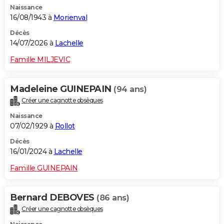
Naissance
City break
Voyage de noces
Climat
Destinations
Voyage nature
Forum
+
PHOTO
16/08/1943 à
Morienval
GUIDES D'ACHAT
Décès
14/07/2026 à
Lachelle
BONS PLANS
Famille MILJEVIC
CARTE DE VOEUX
Madeleine GUINEPAIN
(94 ans)
Carte Bonne année
Carte Pâques
Carte de Noël
Carte Saint-Valentin
Carte d'anniversaire
DICTIONNAIRE
Créer une cagnotte obsèques
Biographies
Expressions
Dictionnaire
Citations
Proverbes
PROGRAMME TV
Naissance
07/02/1929 à
Rollot
COPAINS D'AVANT
Décès
16/01/2024 à
Lachelle
Se connecter
Collèges
Universités
Service militaire
S'inscrire
Lycées
Primaires
Entreprises
Avis de recherche
AVIS DE DÉCÈS
Famille GUINEPAIN
FORUM
Lifestyle
Sport
Television
Cinema
Bricolage
Culture
Auto
Voyage
Bernard DEBOVES
(86 ans)
Créer une cagnotte obsèques