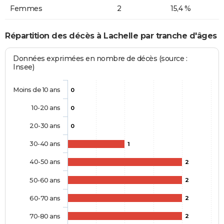
Femmes
2
15,4 %
Répartition des décès à Lachelle par tranche d'âges
Données exprimées en nombre de décès (source :
Insee)
Moins de 10 ans
0
10-20 ans
0
20-30 ans
0
30-40 ans
1
40-50 ans
2
50-60 ans
2
60-70 ans
2
70-80 ans
2