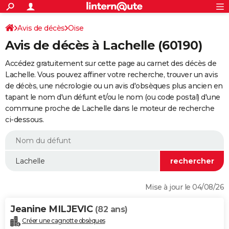
ACTUALITÉS
Connexion
S'inscrire
Avis de décès
Oise
Rechercher
Société
Education
Villes
Politique
Faits Divers
Monde
+
SPORT
Avis de décès à Lachelle (60190)
Football
Cyclisme
Forum
Coupe du monde 2026
Tennis
Rugby
CULTURE
Accédez gratuitement sur cette page au carnet des décès de
TNT
Cinéma
Musique
Programme TV
Streaming
Sorties cinéma
+
Lachelle. Vous pouvez affiner votre recherche, trouver un avis
FINANCE
de décès, une nécrologie ou un avis d'obsèques plus ancien en
Impôts
Immobilier
Banque
Crédit
Retraite
Epargne
Risques naturels par ville
Assurance
AUTO
tapant le nom d'un défunt et/ou le nom (ou code postal) d'une
commune proche de Lachelle dans le moteur de recherche
Réserver un essai
Berlines
Forum auto
Essais
Citadines
SUV
+
HIGH-TECH
ci-dessous.
Meilleur smartphone
Ordinateurs
Guide high-tech
Mobiles
Internet
Jeux vidéo
+
BRICOLAGE
Aménagement intérieur
Cuisine
Jardinage
+
Forum
Extérieur
Salle de bains
Rangement
WEEK-END
Escapades
Expositions
Week-end nature
Guides de France
Patrimoine
Musées
+
LIFESTYLE
Mise à jour le 04/08/26
Bien-être
Mode
+
Art de vivre
Loisirs
Modes de vie
SANTE
Jeanine MILJEVIC
(82 ans)
Guide de la santé
Médicaments
+
Alimentation
Maladies
Sommeil
VOYAGE
Créer une cagnotte obsèques