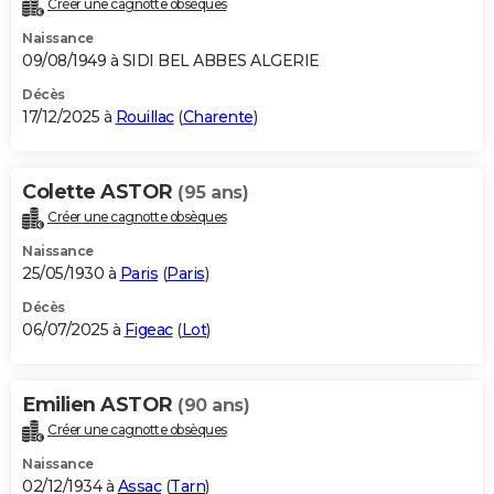
Créer une cagnotte obsèques
City break
Voyage de noces
Climat
Destinations
Voyage nature
Forum
+
PHOTO
Naissance
09/08/1949 à SIDI BEL ABBES ALGERIE
GUIDES D'ACHAT
Décès
17/12/2025 à
Rouillac
(
Charente
)
BONS PLANS
CARTE DE VOEUX
Colette ASTOR
(95 ans)
Carte Bonne année
Carte Pâques
Carte de Noël
Carte Saint-Valentin
Carte d'anniversaire
DICTIONNAIRE
Créer une cagnotte obsèques
Biographies
Expressions
Dictionnaire
Citations
Proverbes
PROGRAMME TV
Naissance
25/05/1930 à
Paris
(
Paris
)
COPAINS D'AVANT
Décès
06/07/2025 à
Figeac
(
Lot
)
Se connecter
Collèges
Universités
Service militaire
S'inscrire
Lycées
Primaires
Entreprises
Avis de recherche
AVIS DE DÉCÈS
FORUM
Emilien ASTOR
(90 ans)
Lifestyle
Sport
Television
Cinema
Bricolage
Culture
Auto
Voyage
Créer une cagnotte obsèques
Naissance
02/12/1934 à
Assac
(
Tarn
)