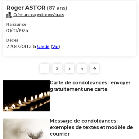
Roger ASTOR
(87 ans)
Créer une cagnotte obsèques
Naissance
01/01/1924
Décès
21/04/2011 à la
Garde
(
Var
)
1
2
3
4
Carte de condoléances : envoyer
gratuitement une carte
Message de condoléances :
exemples de textes et modèle de
courrier