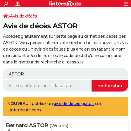
ACTUALITÉS
Connexion
S'inscrire
Avis de décès
Rechercher
Société
Education
Villes
Politique
Faits Divers
Monde
+
SPORT
Avis de décès ASTOR
Football
Cyclisme
Forum
Coupe du monde 2026
Tennis
Rugby
CULTURE
Accédez gratuitement sur cette page au carnet des décès des
TNT
Cinéma
Musique
Programme TV
Streaming
Sorties cinéma
+
ASTOR. Vous pouvez affiner votre recherche ou trouver un avis
FINANCE
de décès ou un avis d'obsèques plus ancien en tapant le nom
Impôts
Immobilier
Banque
Crédit
Retraite
Epargne
Risques naturels par ville
Assurance
AUTO
d'un défunt et/ou le nom ou le code postal d'une commune
dans le moteur de recherche ci-dessous.
Réserver un essai
Berlines
Forum auto
Essais
Citadines
SUV
+
HIGH-TECH
Meilleur smartphone
Ordinateurs
Guide high-tech
Mobiles
Internet
Jeux vidéo
+
BRICOLAGE
Aménagement intérieur
Cuisine
Jardinage
+
Forum
Extérieur
Salle de bains
Rangement
WEEK-END
Escapades
Expositions
Week-end nature
Guides de France
Patrimoine
Musées
+
LIFESTYLE
NOUVEAU :
publiez un
avis de décès gratuit
sur
Linternaute.com
Bien-être
Mode
+
Art de vivre
Loisirs
Modes de vie
SANTE
Bernard ASTOR
Guide de la santé
Médicaments
+
Alimentation
Maladies
Sommeil
(76 ans)
VOYAGE