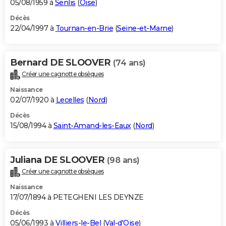
05/08/1959 à
Senlis
(
Oise
)
Décès
22/04/1997 à
Tournan-en-Brie
(
Seine-et-Marne
)
Bernard DE SLOOVER
(74 ans)
Créer une cagnotte obsèques
Naissance
02/07/1920 à
Lecelles
(
Nord
)
Décès
15/08/1994 à
Saint-Amand-les-Eaux
(
Nord
)
Juliana DE SLOOVER
(98 ans)
Créer une cagnotte obsèques
Naissance
17/07/1894 à PETEGHENI LES DEYNZE
Décès
05/06/1993 à
Villiers-le-Bel
(
Val-d'Oise
)