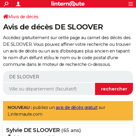
ACTUALITÉS
Connexion
S'inscrire
Avis de décès
Rechercher
Société
Education
Villes
Politique
Faits Divers
Monde
+
SPORT
Avis de décès DE SLOOVER
Football
Cyclisme
Forum
Coupe du monde 2026
Tennis
Rugby
CULTURE
Accédez gratuitement sur cette page au carnet des décès des
TNT
Cinéma
Musique
Programme TV
Streaming
Sorties cinéma
+
DE SLOOVER. Vous pouvez affiner votre recherche ou trouver
FINANCE
un avis de décès ou un avis d'obsèques plus ancien en tapant
Impôts
Immobilier
Banque
Crédit
Retraite
Epargne
Risques naturels par ville
Assurance
AUTO
le nom d'un défunt et/ou le nom ou le code postal d'une
commune dans le moteur de recherche ci-dessous.
Réserver un essai
Berlines
Forum auto
Essais
Citadines
SUV
+
HIGH-TECH
Meilleur smartphone
Ordinateurs
Guide high-tech
Mobiles
Internet
Jeux vidéo
+
BRICOLAGE
Aménagement intérieur
Cuisine
Jardinage
+
Forum
Extérieur
Salle de bains
Rangement
WEEK-END
Escapades
Expositions
Week-end nature
Guides de France
Patrimoine
Musées
+
LIFESTYLE
NOUVEAU :
publiez un
avis de décès gratuit
sur
Linternaute.com
Bien-être
Mode
+
Art de vivre
Loisirs
Modes de vie
SANTE
Sylvie DE SLOOVER
Guide de la santé
Médicaments
+
Alimentation
Maladies
Sommeil
(65 ans)
VOYAGE