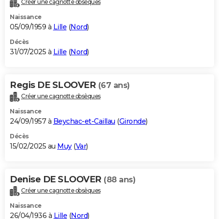
Créer une cagnotte obsèques
City break
Voyage de noces
Climat
Destinations
Voyage nature
Forum
+
PHOTO
Naissance
05/09/1959 à
Lille
(
Nord
)
GUIDES D'ACHAT
Décès
31/07/2025 à
Lille
(
Nord
)
BONS PLANS
CARTE DE VOEUX
Regis DE SLOOVER
(67 ans)
Carte Bonne année
Carte Pâques
Carte de Noël
Carte Saint-Valentin
Carte d'anniversaire
DICTIONNAIRE
Créer une cagnotte obsèques
Biographies
Expressions
Dictionnaire
Citations
Proverbes
PROGRAMME TV
Naissance
24/09/1957 à
Beychac-et-Caillau
(
Gironde
)
COPAINS D'AVANT
Décès
15/02/2025 au
Muy
(
Var
)
Se connecter
Collèges
Universités
Service militaire
S'inscrire
Lycées
Primaires
Entreprises
Avis de recherche
AVIS DE DÉCÈS
FORUM
Denise DE SLOOVER
(88 ans)
Lifestyle
Sport
Television
Cinema
Bricolage
Culture
Auto
Voyage
Créer une cagnotte obsèques
Naissance
26/04/1936 à
Lille
(
Nord
)