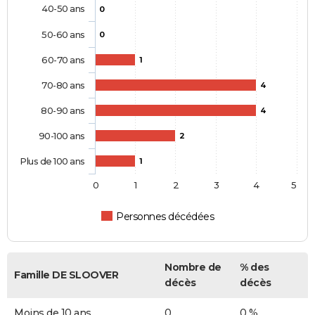
40-50 ans
0
50-60 ans
0
60-70 ans
1
70-80 ans
4
80-90 ans
4
90-100 ans
2
Plus de 100 ans
1
0
1
2
3
4
5
Personnes décédées
Nombre de
% des
Famille DE SLOOVER
décès
décès
Moins de 10 ans
0
0 %