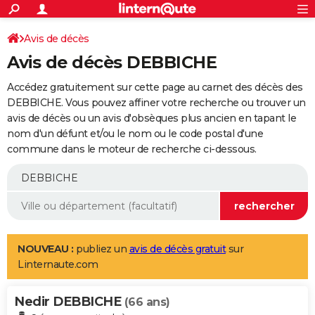
ACTUALITÉS
Connexion
S'inscrire
Avis de décès
Rechercher
Société
Education
Villes
Politique
Faits Divers
Monde
+
SPORT
Avis de décès DEBBICHE
Football
Cyclisme
Forum
Coupe du monde 2026
Tennis
Rugby
CULTURE
Accédez gratuitement sur cette page au carnet des décès des
TNT
Cinéma
Musique
Programme TV
Streaming
Sorties cinéma
+
DEBBICHE. Vous pouvez affiner votre recherche ou trouver un
FINANCE
avis de décès ou un avis d'obsèques plus ancien en tapant le
Impôts
Immobilier
Banque
Crédit
Retraite
Epargne
Risques naturels par ville
Assurance
AUTO
nom d'un défunt et/ou le nom ou le code postal d'une
commune dans le moteur de recherche ci-dessous.
Réserver un essai
Berlines
Forum auto
Essais
Citadines
SUV
+
HIGH-TECH
Meilleur smartphone
Ordinateurs
Guide high-tech
Mobiles
Internet
Jeux vidéo
+
BRICOLAGE
Aménagement intérieur
Cuisine
Jardinage
+
Forum
Extérieur
Salle de bains
Rangement
WEEK-END
Escapades
Expositions
Week-end nature
Guides de France
Patrimoine
Musées
+
LIFESTYLE
NOUVEAU :
publiez un
avis de décès gratuit
sur
Linternaute.com
Bien-être
Mode
+
Art de vivre
Loisirs
Modes de vie
SANTE
Nedir DEBBICHE
Guide de la santé
Médicaments
+
Alimentation
Maladies
Sommeil
(66 ans)
VOYAGE