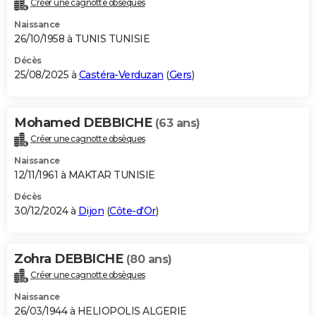
Créer une cagnotte obsèques
City break
Voyage de noces
Climat
Destinations
Voyage nature
Forum
+
PHOTO
Naissance
26/10/1958 à TUNIS TUNISIE
GUIDES D'ACHAT
Décès
25/08/2025 à
Castéra-Verduzan
(
Gers
)
BONS PLANS
CARTE DE VOEUX
Mohamed DEBBICHE
(63 ans)
Carte Bonne année
Carte Pâques
Carte de Noël
Carte Saint-Valentin
Carte d'anniversaire
DICTIONNAIRE
Créer une cagnotte obsèques
Biographies
Expressions
Dictionnaire
Citations
Proverbes
PROGRAMME TV
Naissance
12/11/1961 à MAKTAR TUNISIE
COPAINS D'AVANT
Décès
30/12/2024 à
Dijon
(
Côte-d'Or
)
Se connecter
Collèges
Universités
Service militaire
S'inscrire
Lycées
Primaires
Entreprises
Avis de recherche
AVIS DE DÉCÈS
FORUM
Zohra DEBBICHE
(80 ans)
Lifestyle
Sport
Television
Cinema
Bricolage
Culture
Auto
Voyage
Créer une cagnotte obsèques
Naissance
26/03/1944 à HELIOPOLIS ALGERIE