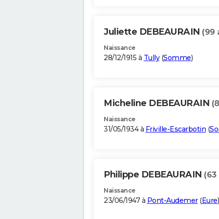
Juliette DEBEAURAIN
(99 
Naissance
28/12/1915 à
Tully
(
Somme
)
Micheline DEBEAURAIN
(
Naissance
31/05/1934 à
Friville-Escarbotin
(
S
Philippe DEBEAURAIN
(63
Naissance
23/06/1947 à
Pont-Audemer
(
Eure
)