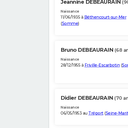
Jeannine DEBEAURAIN
(9
Naissance
11/06/1935 à
Béthencourt-sur-Mer
(
Somme
)
Bruno DEBEAURAIN
(68 a
Naissance
28/12/1955 à
Friville-Escarbotin
(
S
Didier DEBEAURAIN
(70 a
Naissance
06/05/1953 au
Tréport
(
Seine-Mari