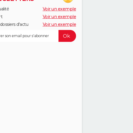
alité
Voir un exemple
rt
Voir un exemple
dossiers d'actu
Voir un exemple