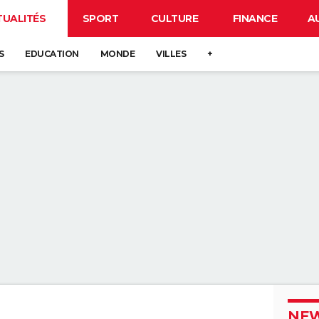
TUALITÉS
SPORT
CULTURE
FINANCE
A
S
EDUCATION
MONDE
VILLES
+
NEW