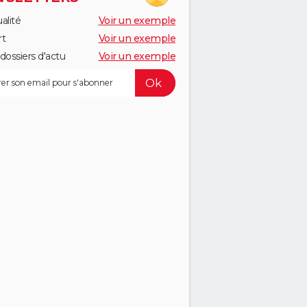
alité
Voir un exemple
rt
Voir un exemple
dossiers d'actu
Voir un exemple