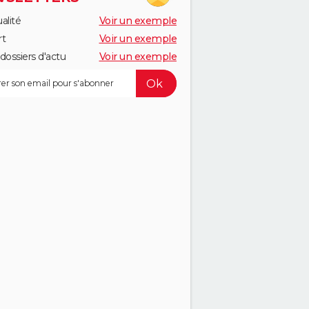
alité
Voir un exemple
rt
Voir un exemple
dossiers d'actu
Voir un exemple