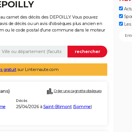
EPOILLY
Actu
Spo
 au carnet des décès des DEPOILLY. Vous pouvez
 avis de décès ou un avis d'obsèques plus ancien en
Les 
nom ou le code postal d'une commune dans le moteur
s gratuit
sur Linternaute.com
 ans)
Créer une cagnotte obsèques
Décès
mme
25/04/2026 à
Saint-Blimont
(
Somme
)