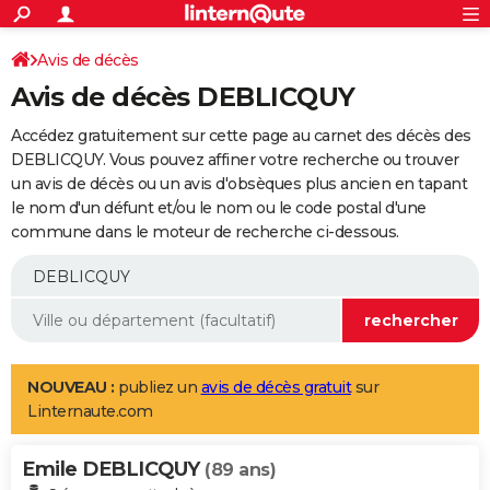
ACTUALITÉS
Connexion
S'inscrire
Avis de décès
Rechercher
Société
Education
Villes
Politique
Faits Divers
Monde
+
SPORT
Avis de décès DEBLICQUY
Football
Cyclisme
Forum
Coupe du monde 2026
Tennis
Rugby
CULTURE
Accédez gratuitement sur cette page au carnet des décès des
TNT
Cinéma
Musique
Programme TV
Streaming
Sorties cinéma
+
DEBLICQUY. Vous pouvez affiner votre recherche ou trouver
FINANCE
un avis de décès ou un avis d'obsèques plus ancien en tapant
Impôts
Immobilier
Banque
Crédit
Retraite
Epargne
Risques naturels par ville
Assurance
AUTO
le nom d'un défunt et/ou le nom ou le code postal d'une
commune dans le moteur de recherche ci-dessous.
Réserver un essai
Berlines
Forum auto
Essais
Citadines
SUV
+
HIGH-TECH
Meilleur smartphone
Ordinateurs
Guide high-tech
Mobiles
Internet
Jeux vidéo
+
BRICOLAGE
Aménagement intérieur
Cuisine
Jardinage
+
Forum
Extérieur
Salle de bains
Rangement
WEEK-END
Escapades
Expositions
Week-end nature
Guides de France
Patrimoine
Musées
+
LIFESTYLE
NOUVEAU :
publiez un
avis de décès gratuit
sur
Linternaute.com
Bien-être
Mode
+
Art de vivre
Loisirs
Modes de vie
SANTE
Emile DEBLICQUY
Guide de la santé
Médicaments
+
Alimentation
Maladies
Sommeil
(89 ans)
VOYAGE