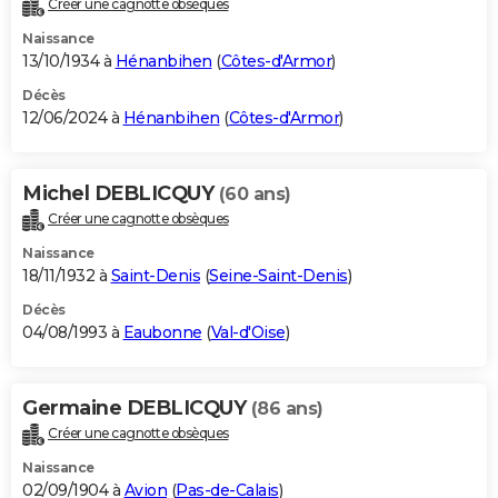
Créer une cagnotte obsèques
City break
Voyage de noces
Climat
Destinations
Voyage nature
Forum
+
PHOTO
Naissance
13/10/1934 à
Hénanbihen
(
Côtes-d'Armor
)
GUIDES D'ACHAT
Décès
12/06/2024 à
Hénanbihen
(
Côtes-d'Armor
)
BONS PLANS
CARTE DE VOEUX
Michel DEBLICQUY
(60 ans)
Carte Bonne année
Carte Pâques
Carte de Noël
Carte Saint-Valentin
Carte d'anniversaire
DICTIONNAIRE
Créer une cagnotte obsèques
Biographies
Expressions
Dictionnaire
Citations
Proverbes
PROGRAMME TV
Naissance
18/11/1932 à
Saint-Denis
(
Seine-Saint-Denis
)
COPAINS D'AVANT
Décès
04/08/1993 à
Eaubonne
(
Val-d'Oise
)
Se connecter
Collèges
Universités
Service militaire
S'inscrire
Lycées
Primaires
Entreprises
Avis de recherche
AVIS DE DÉCÈS
FORUM
Germaine DEBLICQUY
(86 ans)
Lifestyle
Sport
Television
Cinema
Bricolage
Culture
Auto
Voyage
Créer une cagnotte obsèques
Naissance
02/09/1904 à
Avion
(
Pas-de-Calais
)