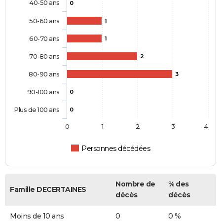
40-50 ans
0
50-60 ans
1
60-70 ans
1
70-80 ans
2
80-90 ans
3
90-100 ans
0
Plus de 100 ans
0
0
1
2
3
4
Personnes décédées
Nombre de
% des
Famille DECERTAINES
décès
décès
Moins de 10 ans
0
0 %