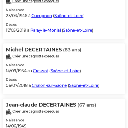
Créer une cagnotte obsèques
City break
Voyage de noces
Climat
Destinations
Voyage nature
Forum
+
PHOTO
Naissance
23/03/1946 à
Gueugnon
(
Saône-et-Loire
)
GUIDES D'ACHAT
Décès
17/05/2019 à
Paray-le-Monial
(
Saône-et-Loire
)
BONS PLANS
CARTE DE VOEUX
Michel DECERTAINES
(83 ans)
Carte Bonne année
Carte Pâques
Carte de Noël
Carte Saint-Valentin
Carte d'anniversaire
DICTIONNAIRE
Créer une cagnotte obsèques
Biographies
Expressions
Dictionnaire
Citations
Proverbes
PROGRAMME TV
Naissance
14/09/1934 au
Creusot
(
Saône-et-Loire
)
COPAINS D'AVANT
Décès
06/07/2018 à
Chalon-sur-Saône
(
Saône-et-Loire
)
Se connecter
Collèges
Universités
Service militaire
S'inscrire
Lycées
Primaires
Entreprises
Avis de recherche
AVIS DE DÉCÈS
FORUM
Jean-claude DECERTAINES
(67 ans)
Lifestyle
Sport
Television
Cinema
Bricolage
Culture
Auto
Voyage
Créer une cagnotte obsèques
Naissance
14/06/1949