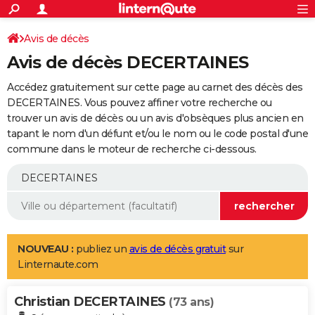
ACTUALITÉS
Connexion
S'inscrire
Avis de décès
Rechercher
Société
Education
Villes
Politique
Faits Divers
Monde
+
SPORT
Avis de décès DECERTAINES
Football
Cyclisme
Forum
Coupe du monde 2026
Tennis
Rugby
CULTURE
Accédez gratuitement sur cette page au carnet des décès des
TNT
Cinéma
Musique
Programme TV
Streaming
Sorties cinéma
+
DECERTAINES. Vous pouvez affiner votre recherche ou
FINANCE
trouver un avis de décès ou un avis d'obsèques plus ancien en
Impôts
Immobilier
Banque
Crédit
Retraite
Epargne
Risques naturels par ville
Assurance
AUTO
tapant le nom d'un défunt et/ou le nom ou le code postal d'une
commune dans le moteur de recherche ci-dessous.
Réserver un essai
Berlines
Forum auto
Essais
Citadines
SUV
+
HIGH-TECH
Meilleur smartphone
Ordinateurs
Guide high-tech
Mobiles
Internet
Jeux vidéo
+
BRICOLAGE
Aménagement intérieur
Cuisine
Jardinage
+
Forum
Extérieur
Salle de bains
Rangement
WEEK-END
Escapades
Expositions
Week-end nature
Guides de France
Patrimoine
Musées
+
LIFESTYLE
NOUVEAU :
publiez un
avis de décès gratuit
sur
Linternaute.com
Bien-être
Mode
+
Art de vivre
Loisirs
Modes de vie
SANTE
Christian DECERTAINES
Guide de la santé
Médicaments
+
Alimentation
Maladies
Sommeil
(73 ans)
VOYAGE