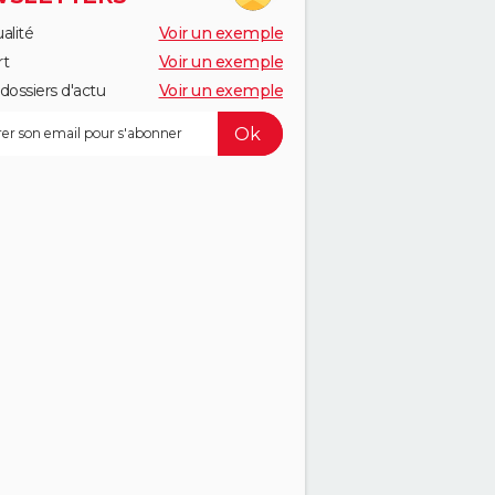
alité
Voir un exemple
rt
Voir un exemple
dossiers d'actu
Voir un exemple