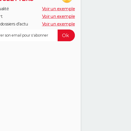
alité
Voir un exemple
rt
Voir un exemple
dossiers d'actu
Voir un exemple