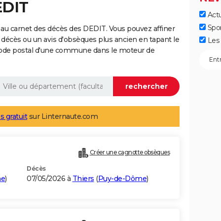
EDIT
Actu
Spo
au carnet des décès des DEDIT. Vous pouvez affiner
 décès ou un avis d'obsèques plus ancien en tapant le
Les 
code postal d'une commune dans le moteur de
s gratuit
sur Linternaute.com
Créer une cagnotte obsèques
Décès
me
)
07/05/2026 à
Thiers
(
Puy-de-Dôme
)