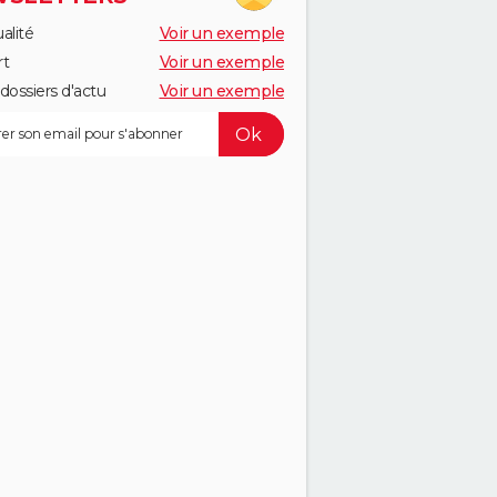
alité
Voir un exemple
rt
Voir un exemple
dossiers d'actu
Voir un exemple