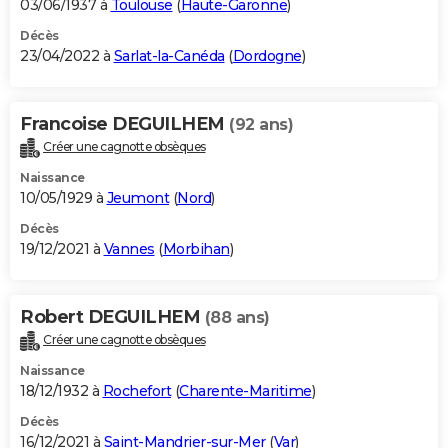
03/06/1937 à
Toulouse
(
Haute-Garonne
)
Décès
23/04/2022 à
Sarlat-la-Canéda
(
Dordogne
)
Francoise DEGUILHEM
(92 ans)
Créer une cagnotte obsèques
Naissance
10/05/1929 à
Jeumont
(
Nord
)
Décès
19/12/2021 à
Vannes
(
Morbihan
)
Robert DEGUILHEM
(88 ans)
Créer une cagnotte obsèques
Naissance
18/12/1932 à
Rochefort
(
Charente-Maritime
)
Décès
16/12/2021 à
Saint-Mandrier-sur-Mer
(
Var
)