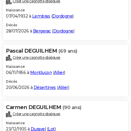
Créer une cagnotte obsèques
City break
Voyage de noces
Climat
Destinations
Voyage nature
Forum
+
PHOTO
Naissance
07/04/1932 à
Lembras
(
Dordogne
)
GUIDES D'ACHAT
Décès
28/07/2026 à
Bergerac
(
Dordogne
)
BONS PLANS
CARTE DE VOEUX
Pascal DEGUILHEM
(69 ans)
Carte Bonne année
Carte Pâques
Carte de Noël
Carte Saint-Valentin
Carte d'anniversaire
DICTIONNAIRE
Créer une cagnotte obsèques
Biographies
Expressions
Dictionnaire
Citations
Proverbes
PROGRAMME TV
Naissance
06/11/1956 à
Montluçon
(
Allier
)
COPAINS D'AVANT
Décès
20/06/2026 à
Désertines
(
Allier
)
Se connecter
Collèges
Universités
Service militaire
S'inscrire
Lycées
Primaires
Entreprises
Avis de recherche
AVIS DE DÉCÈS
FORUM
Carmen DEGUILHEM
(90 ans)
Lifestyle
Sport
Television
Cinema
Bricolage
Culture
Auto
Voyage
Créer une cagnotte obsèques
Naissance
23/12/1935 à
Duravel
(
Lot
)