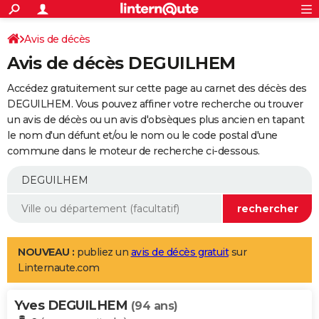
ACTUALITÉS
Connexion
S'inscrire
Avis de décès
Rechercher
Société
Education
Villes
Politique
Faits Divers
Monde
+
SPORT
Avis de décès DEGUILHEM
Football
Cyclisme
Forum
Coupe du monde 2026
Tennis
Rugby
CULTURE
Accédez gratuitement sur cette page au carnet des décès des
TNT
Cinéma
Musique
Programme TV
Streaming
Sorties cinéma
+
DEGUILHEM. Vous pouvez affiner votre recherche ou trouver
FINANCE
un avis de décès ou un avis d'obsèques plus ancien en tapant
Impôts
Immobilier
Banque
Crédit
Retraite
Epargne
Risques naturels par ville
Assurance
AUTO
le nom d'un défunt et/ou le nom ou le code postal d'une
commune dans le moteur de recherche ci-dessous.
Réserver un essai
Berlines
Forum auto
Essais
Citadines
SUV
+
HIGH-TECH
Meilleur smartphone
Ordinateurs
Guide high-tech
Mobiles
Internet
Jeux vidéo
+
BRICOLAGE
Aménagement intérieur
Cuisine
Jardinage
+
Forum
Extérieur
Salle de bains
Rangement
WEEK-END
Escapades
Expositions
Week-end nature
Guides de France
Patrimoine
Musées
+
LIFESTYLE
NOUVEAU :
publiez un
avis de décès gratuit
sur
Linternaute.com
Bien-être
Mode
+
Art de vivre
Loisirs
Modes de vie
SANTE
Yves DEGUILHEM
Guide de la santé
Médicaments
+
Alimentation
Maladies
Sommeil
(94 ans)
VOYAGE