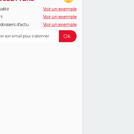
alité
Voir un exemple
rt
Voir un exemple
dossiers d'actu
Voir un exemple