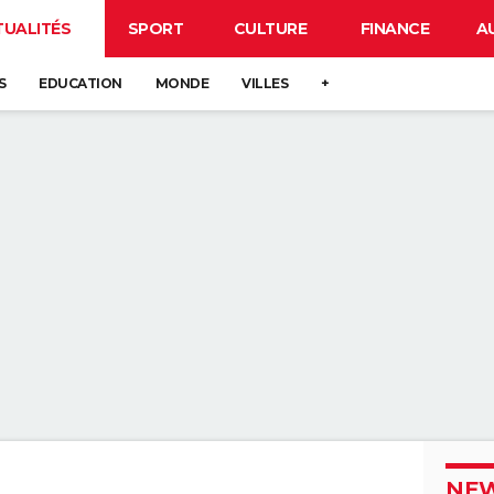
TUALITÉS
SPORT
CULTURE
FINANCE
A
S
EDUCATION
MONDE
VILLES
+
NEW