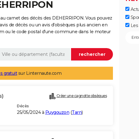
DEHERRIPON
Actu
Spo
e au carnet des décès des DEHERRIPON. Vous pouvez
 avis de décès ou un avis d'obsèques plus ancien en
Les 
nom ou le code postal d'une commune dans le moteur
s gratuit
sur Linternaute.com
s)
Créer une cagnotte obsèques
Décès
25/05/2024 à
Puygouzon
(
Tarn
)