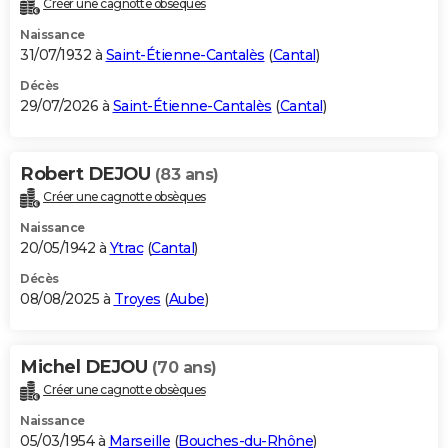
Créer une cagnotte obsèques
City break
Voyage de noces
Climat
Destinations
Voyage nature
Forum
+
PHOTO
Naissance
31/07/1932 à
Saint-Étienne-Cantalès
(
Cantal
)
GUIDES D'ACHAT
Décès
29/07/2026 à
Saint-Étienne-Cantalès
(
Cantal
)
BONS PLANS
CARTE DE VOEUX
Robert DEJOU
(83 ans)
Carte Bonne année
Carte Pâques
Carte de Noël
Carte Saint-Valentin
Carte d'anniversaire
DICTIONNAIRE
Créer une cagnotte obsèques
Biographies
Expressions
Dictionnaire
Citations
Proverbes
PROGRAMME TV
Naissance
20/05/1942 à
Ytrac
(
Cantal
)
COPAINS D'AVANT
Décès
08/08/2025 à
Troyes
(
Aube
)
Se connecter
Collèges
Universités
Service militaire
S'inscrire
Lycées
Primaires
Entreprises
Avis de recherche
AVIS DE DÉCÈS
FORUM
Michel DEJOU
(70 ans)
Lifestyle
Sport
Television
Cinema
Bricolage
Culture
Auto
Voyage
Créer une cagnotte obsèques
Naissance
05/03/1954 à
Marseille
(
Bouches-du-Rhône
)