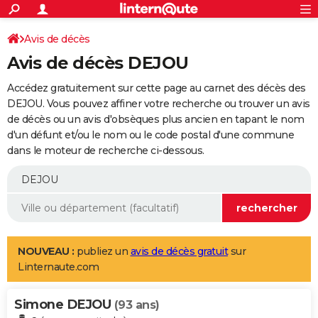
ACTUALITÉS
Connexion
S'inscrire
Avis de décès
Rechercher
Société
Education
Villes
Politique
Faits Divers
Monde
+
SPORT
Avis de décès DEJOU
Football
Cyclisme
Forum
Coupe du monde 2026
Tennis
Rugby
CULTURE
Accédez gratuitement sur cette page au carnet des décès des
TNT
Cinéma
Musique
Programme TV
Streaming
Sorties cinéma
+
DEJOU. Vous pouvez affiner votre recherche ou trouver un avis
FINANCE
de décès ou un avis d'obsèques plus ancien en tapant le nom
Impôts
Immobilier
Banque
Crédit
Retraite
Epargne
Risques naturels par ville
Assurance
AUTO
d'un défunt et/ou le nom ou le code postal d'une commune
dans le moteur de recherche ci-dessous.
Réserver un essai
Berlines
Forum auto
Essais
Citadines
SUV
+
HIGH-TECH
Meilleur smartphone
Ordinateurs
Guide high-tech
Mobiles
Internet
Jeux vidéo
+
BRICOLAGE
Aménagement intérieur
Cuisine
Jardinage
+
Forum
Extérieur
Salle de bains
Rangement
WEEK-END
Escapades
Expositions
Week-end nature
Guides de France
Patrimoine
Musées
+
LIFESTYLE
NOUVEAU :
publiez un
avis de décès gratuit
sur
Linternaute.com
Bien-être
Mode
+
Art de vivre
Loisirs
Modes de vie
SANTE
Simone DEJOU
Guide de la santé
Médicaments
+
Alimentation
Maladies
Sommeil
(93 ans)
VOYAGE