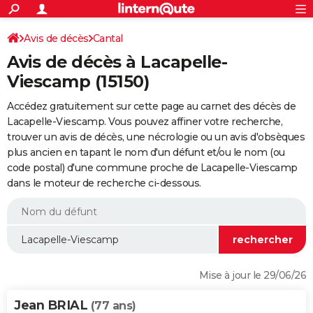
ACTUALITÉS
Connexion
S'inscrire
Avis de décès
Cantal
Rechercher
Société
Education
Villes
Politique
Faits Divers
Monde
+
SPORT
Avis de décès à Lacapelle-
Football
Cyclisme
Forum
Coupe du monde 2026
Tennis
Rugby
CULTURE
Viescamp (15150)
TNT
Cinéma
Musique
Programme TV
Streaming
Sorties cinéma
+
FINANCE
Accédez gratuitement sur cette page au carnet des décès de
Lacapelle-Viescamp. Vous pouvez affiner votre recherche,
Impôts
Immobilier
Banque
Crédit
Retraite
Epargne
Risques naturels par ville
Assurance
AUTO
trouver un avis de décès, une nécrologie ou un avis d'obsèques
plus ancien en tapant le nom d'un défunt et/ou le nom (ou
Réserver un essai
Berlines
Forum auto
Essais
Citadines
SUV
+
HIGH-TECH
code postal) d'une commune proche de Lacapelle-Viescamp
dans le moteur de recherche ci-dessous.
Meilleur smartphone
Ordinateurs
Guide high-tech
Mobiles
Internet
Jeux vidéo
+
BRICOLAGE
Aménagement intérieur
Cuisine
Jardinage
+
Forum
Extérieur
Salle de bains
Rangement
WEEK-END
Escapades
Expositions
Week-end nature
Guides de France
Patrimoine
Musées
+
LIFESTYLE
Bien-être
Mode
+
Art de vivre
Loisirs
Modes de vie
SANTE
Mise à jour le 29/06/26
Guide de la santé
Médicaments
+
Alimentation
Maladies
Sommeil
VOYAGE
Jean BRIAL
(77 ans)