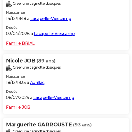
Créer une cagnotte obsèques
City break
Voyage de noces
Climat
Destinations
Voyage nature
Forum
+
PHOTO
Naissance
14/12/1948 à
Lacapelle-Viescamp
GUIDES D'ACHAT
Décès
BONS PLANS
03/04/2026 à
Lacapelle-Viescamp
CARTE DE VOEUX
Famille BRIAL
Carte Bonne année
Carte Pâques
Carte de Noël
Carte Saint-Valentin
Carte d'anniversaire
DICTIONNAIRE
Nicole JOB
(89 ans)
Biographies
Expressions
Dictionnaire
Citations
Proverbes
PROGRAMME TV
Créer une cagnotte obsèques
Naissance
COPAINS D'AVANT
18/12/1935 à
Aurillac
Se connecter
Collèges
Universités
Service militaire
S'inscrire
Lycées
Primaires
Entreprises
Avis de recherche
AVIS DE DÉCÈS
Décès
08/07/2025 à
Lacapelle-Viescamp
FORUM
Famille JOB
Lifestyle
Sport
Television
Cinema
Bricolage
Culture
Auto
Voyage
Marguerite GARROUSTE
(93 ans)
Créer une cagnotte obsèques