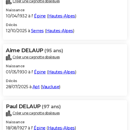
Créer une cagnotte obsèques
City break
Voyage de noces
Climat
Destinations
Voyage nature
Forum
+
PHOTO
Naissance
10/04/1932 à l'
Épine
(
Hautes-Alpes
)
GUIDES D'ACHAT
Décès
12/10/2025 à
Serres
(
Hautes-Alpes
)
BONS PLANS
CARTE DE VOEUX
Aime DELAUP
(95 ans)
Carte Bonne année
Carte Pâques
Carte de Noël
Carte Saint-Valentin
Carte d'anniversaire
DICTIONNAIRE
Créer une cagnotte obsèques
Biographies
Expressions
Dictionnaire
Citations
Proverbes
PROGRAMME TV
Naissance
01/05/1930 à l'
Épine
(
Hautes-Alpes
)
COPAINS D'AVANT
Décès
28/07/2025 à
Apt
(
Vaucluse
)
Se connecter
Collèges
Universités
Service militaire
S'inscrire
Lycées
Primaires
Entreprises
Avis de recherche
AVIS DE DÉCÈS
FORUM
Paul DELAUP
(97 ans)
Lifestyle
Sport
Television
Cinema
Bricolage
Culture
Auto
Voyage
Créer une cagnotte obsèques
Naissance
18/08/1927 à l'
Épine
(
Hautes-Alpes
)