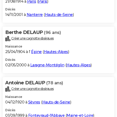
21/08/1914 à
Paris
(
Paris
)
Décès
14/11/2001 à
Nanterre
(
Hauts-de-Seine
)
Berthe DELAUP
(96 ans)
Créer une cagnotte obsèques
Naissance
25/04/1904 à l'
Épine
(
Hautes-Alpes
)
Décès
02/05/2000 à
Laragne-Montéglin
(
Hautes-Alpes
)
Antoine DELAUP
(78 ans)
Créer une cagnotte obsèques
Naissance
04/12/1920 à
Sèvres
(
Hauts-de-Seine
)
Décès
01/09/1999 à
Fontevraud-l'Abbaye
(
Maine-et-Loire
)