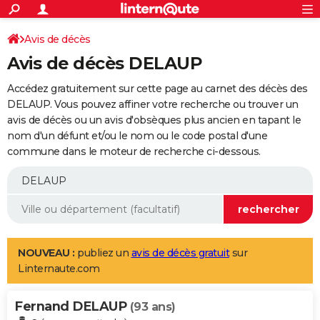
ACTUALITÉS
Connexion
S'inscrire
Avis de décès
Rechercher
Société
Education
Villes
Politique
Faits Divers
Monde
+
SPORT
Avis de décès DELAUP
Football
Cyclisme
Forum
Coupe du monde 2026
Tennis
Rugby
CULTURE
Accédez gratuitement sur cette page au carnet des décès des
TNT
Cinéma
Musique
Programme TV
Streaming
Sorties cinéma
+
DELAUP. Vous pouvez affiner votre recherche ou trouver un
FINANCE
avis de décès ou un avis d'obsèques plus ancien en tapant le
Impôts
Immobilier
Banque
Crédit
Retraite
Epargne
Risques naturels par ville
Assurance
AUTO
nom d'un défunt et/ou le nom ou le code postal d'une
commune dans le moteur de recherche ci-dessous.
Réserver un essai
Berlines
Forum auto
Essais
Citadines
SUV
+
HIGH-TECH
Meilleur smartphone
Ordinateurs
Guide high-tech
Mobiles
Internet
Jeux vidéo
+
BRICOLAGE
Aménagement intérieur
Cuisine
Jardinage
+
Forum
Extérieur
Salle de bains
Rangement
WEEK-END
Escapades
Expositions
Week-end nature
Guides de France
Patrimoine
Musées
+
LIFESTYLE
NOUVEAU :
publiez un
avis de décès gratuit
sur
Linternaute.com
Bien-être
Mode
+
Art de vivre
Loisirs
Modes de vie
SANTE
Fernand DELAUP
Guide de la santé
Médicaments
+
Alimentation
Maladies
Sommeil
(93 ans)
VOYAGE